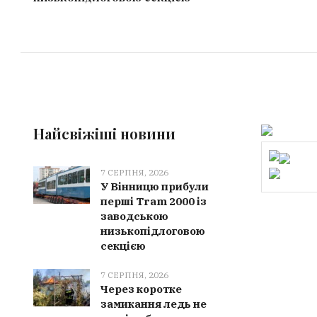
Найсвіжіші новини
7 СЕРПНЯ, 2026
У Вінницю прибули
перші Tram 2000 із
заводською
низькопідлоговою
секцією
7 СЕРПНЯ, 2026
Через коротке
замикання ледь не