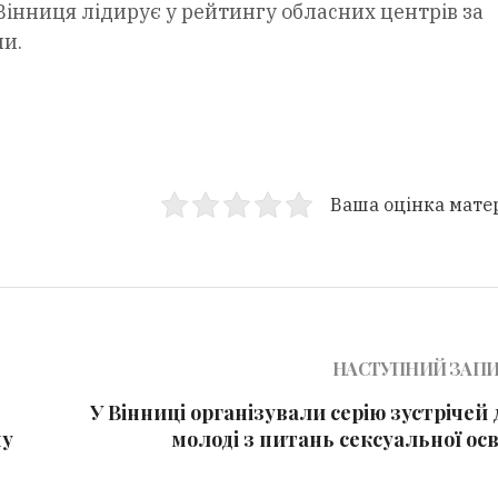
інниця лідирує у рейтингу обласних центрів за
ни.
Ваша оцінка мате
НАСТУПНИЙ ЗАП
У Вінниці організували серію зустрічей
му
молоді з питань сексуальної ос