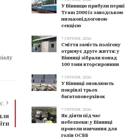
У Вінницю прибули перші
Tram 2000 із заводською
низькопідлоговою
секцією
7 СЕРПНЯ, 2026
Сміття замість полігону
отримує друге життя: у
ріалу
Вінниці зібрали понад
100 тонн вторсировини
7 СЕРПНЯ, 2026
У Вінниці оновлюють
покрівлі трьох
багатоповерхівок
ИС
7 СЕРПНЯ, 2026
 для
Як діяти під час
небезпеки: у Вінниці
віти
провели навчання для
голів ОСББ