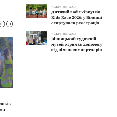
7 СЕРПНЯ, 2026
Дитячий забіг Vinnytsia
Kids Race 2026: у Вінниці
стартувала реєстрація
7 СЕРПНЯ, 2026
Вінницький художній
музей отримав допомогу
НОВИНИ ВІННИЦІ
РЯТУ
від німецьких партнерів
7 СЕРПНЯ, 2026
7 СЕРПН
віків
Сміття замість полігону отримує
Сильний
еми
друге життя: у Вінниці зібрали
Вінничч
понад 100 тонн вторсировини
рази ви