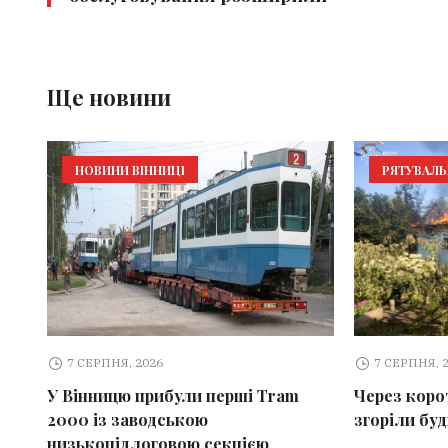
Ще новини
НОВИНИ ВІННИЦІ
РЯТУВАЛ
7 СЕРПНЯ, 2026
7 СЕРПНЯ, 
У Вінницю прибули перші Tram
Через коро
2000 із заводською
згоріли бу
низькопідлоговою секцією