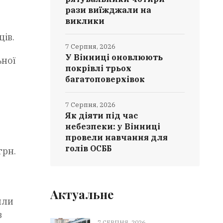
рази виїжджали на
виклики
ів.
7 Серпня, 2026
У Вінниці оновлюють
ьної
покрівлі трьох
багатоповерхівок
7 Серпня, 2026
Як діяти під час
небезпеки: у Вінниці
провели навчання для
голів ОСББ
грн.
Актуальне
или
з
7 СЕРПНЯ, 2026