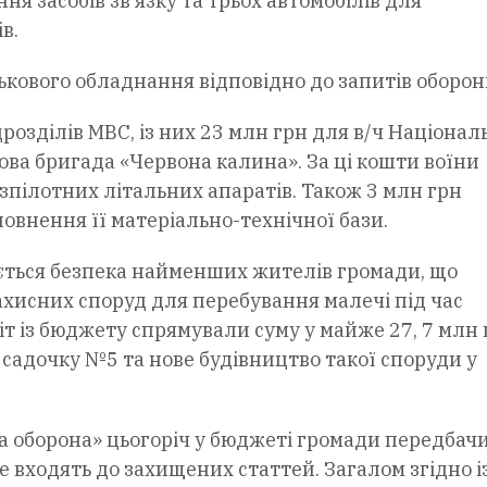
ня засобів зв’язку та трьох автомобілів для
в.
кового обладнання відповідно до запитів оборонц
розділів МВС, із них 23 млн грн для в/ч Націонал
мова бригада «Червона калина». За ці кошти воїни
зпілотних літальних апаратів. Також 3 млн грн
овнення її матеріально-технічної бази.
ється безпека найменших жителів громади, що
хисних споруд для перебування малечі під час
іт із бюджету спрямували суму у майже 27, 7 млн 
садочку №5 та нове будівництво такої споруди у
та оборона» цьогоріч у бюджеті громади передбач
не входять до захищених статтей. Загалом згідно і