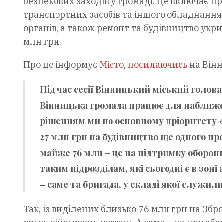
безпекових заходів у громаді. Це включає п
транспортних засобів та іншого обладнання
органів, а також ремонт та будівництво укри
млн грн.
Про це інформує
Місто
,
посилаючись
на Вінн
Під час сесії Вінницький міський голов
Вінницька громада працює для наближе
рішенням ми по основному пріоритету «
27 млн грн на будівництво ще одного пр
майже 76 млн – це на підтримку оборон
таким підрозділам, які сьогодні є в зон
– саме та бригада, у складі якої служи
Так, із виділених близько 76 млн грн на Зб