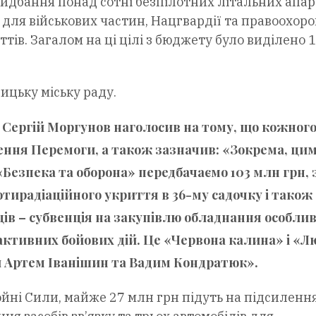
ридбання понад сотні безпілотних літальних апара
 для військових частин, Нацгвардії та правоохор
ттів. Загалом на ці цілі з бюджету було виділено 
ицьку міську раду.
а Сергій Моргунов наголосив на тому, що кожног
ння Перемоги, а також зазначив: «Зокрема, ци
Безпека та оборона» передбачаємо 103 млн грн, 
отирадіаційного укриття в 36-му садочку і також
ців – субвенція на закупівлю обладнання особли
і активних бойових дій. Це «Червона калина» і «
ли Артем Іванішин та Вадим Кондратюк».
ройні Сили, майже 27 млн грн підуть на підсиленн