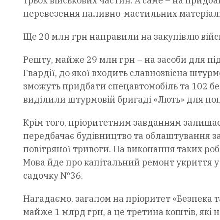
трьох військових частин. А саме – на придбан
перевезення паливно-мастильних матеріалі
Ще 20 млн грн направили на закупівлю війсь
Решту, майже 29 млн грн – на засоби для під
Гвардії, до якої входить славнозвісна штур
зможуть придбати спецавтомобіль та 102 бе
виділили штурмовій бригаді «Лють» для поп
Крім того, пріоритетним завданням залиша
передбачає будівництво та облаштування за
повітряної тривоги. На виконання таких роб
Мова йде про капітальний ремонт укриття у 
садочку №36.
Нагадаємо, загалом на пріоритет «Безпека 
майже 1 млрд грн, а це третина коштів, які 