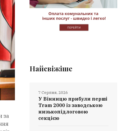
Найсвіжіше
7 Серпня, 2026
У Вінницю прибули перші
Tram 2000 із заводською
низькопідлоговою
и за
секцією
ння