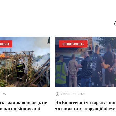
ЬНИКИ
ВІННИЧЧИНА
2026
7 СЕРПНЯ, 2026
тке замикання ледь не
На Вінниччині чотирьох чоло
динки на Вінниччині
затримали за корупційні сх