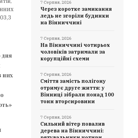
тів,
7 Серпня, 2026
онних
Через коротке замикання
ледь не згоріли будинки
103,3
на Вінниччині
7 Серпня, 2026
На Вінниччині чотирьох
чоловіків затримали за
о дня
корупційні схеми
м
з них
7 Серпня, 2026
Сміття замість полігону
отримує друге життя: у
во
Вінниці зібрали понад 100
тонн вторсировини
Лють»
7 Серпня, 2026
Сильний вітер повалив
я
дерева на Вінниччині:
рятувальники чотири