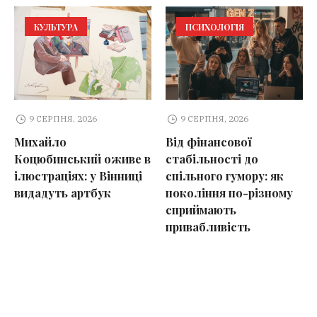
КУЛЬТУРА
ПСИХОЛОГІЯ
9 СЕРПНЯ, 2026
9 СЕРПНЯ, 2026
Михайло
Від фінансової
Коцюбинський оживе в
стабільності до
ілюстраціях: у Вінниці
спільного гумору: як
видадуть артбук
покоління по-різному
сприймають
привабливість