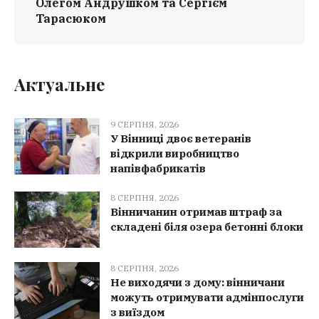
Олегом Андрушком та Сергієм
Тарасюком
Актуальне
9 СЕРПНЯ, 2026
У Вінниці двоє ветеранів
відкрили виробництво
напівфабрикатів
8 СЕРПНЯ, 2026
Вінничанин отримав штраф за
складені біля озера бетонні блоки
8 СЕРПНЯ, 2026
Не виходячи з дому: вінничани
можуть отримувати адмінпослуги
з виїздом