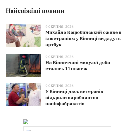
Найсвіжіші новини
9 СЕРПНЯ, 2026
Михайло Коцюбинський оживе в
ілюстраціях: у Вінниці видадуть
артбук
9 СЕРПНЯ, 2026
На Вінниччині минулої доби
сталось 11 пожеж
9 СЕРПНЯ, 2026
У Вінниці двоє ветеранів
відкрили виробництво
напівфабрикатів