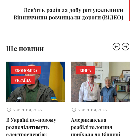
Дев’ять разів за добу рятувальники
Вінниччини розчищали дороги (ВІДЕО)
Ще новини
ЕКОНОМІКА
ВІЙНА
УКРАЇНА
8 СЕРПНЯ, 2026
8 СЕРПНЯ, 2026
В Україні по-новому
Американська
розподілятимуть
реабілітологиня
електроенергію:
приїхала до Вінниці