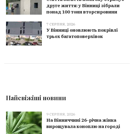
друге життя: у Вінниці зібрали
понад 100 тонн вторсировини
7 СЕРПНЯ, 2026
У Вінниці оновлюють покрівлі
трьох багатоповерхівок
Найсвіжіші новини
9 СЕРПНЯ, 2026
На Вінниччині 26-річна жінка
вирощувала коноплю на городі