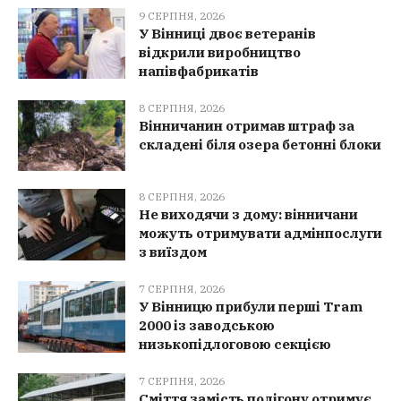
9 СЕРПНЯ, 2026
У Вінниці двоє ветеранів
відкрили виробництво
напівфабрикатів
8 СЕРПНЯ, 2026
Вінничанин отримав штраф за
складені біля озера бетонні блоки
8 СЕРПНЯ, 2026
Не виходячи з дому: вінничани
можуть отримувати адмінпослуги
з виїздом
7 СЕРПНЯ, 2026
У Вінницю прибули перші Tram
2000 із заводською
низькопідлоговою секцією
7 СЕРПНЯ, 2026
Сміття замість полігону отримує