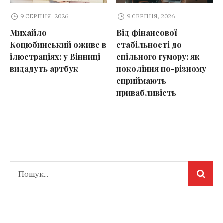
9 СЕРПНЯ, 2026
9 СЕРПНЯ, 2026
Від фінансової
На Вінниччині минулої
е в
стабільності до
доби сталось 11 пожеж
ці
спільного гумору: як
покоління по-різному
сприймають
привабливість