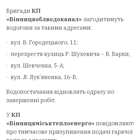
Бригади
КП
«Вінницяоблводоканал»
лагодитимуть
водогони за такими адресами:
вул. В. Городецького, 11;
перехрестя вулиць Р. Шухевича – В. Барки;
вул. Шевченка, 5-А;
вул. Л. Лук’яненка, 16-Б.
Водопостачання відновлять одразу по
завершенні робіт.
У
КП
«Вінницяміськтеплоенерго»
повідомляють
про тимчасове призупинення подачі гарячої