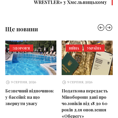
WRESTLER» у Хмельницькому
Ще новини
ЗДОРОВ'Я
ВІЙНА
УКРАЇНА
9 СЕРПНЯ, 2026
9 СЕРПНЯ, 2026
Безпечний відпочинок
Податкова передасть
у басейні: на що
Міноборони дані про
звернути увагу
чоловіків від 18 до 60
років для оновлення
«Оберегу»