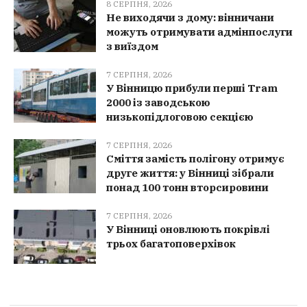
8 СЕРПНЯ, 2026
Не виходячи з дому: вінничани
можуть отримувати адмінпослуги
з виїздом
7 СЕРПНЯ, 2026
У Вінницю прибули перші Tram
2000 із заводською
низькопідлоговою секцією
7 СЕРПНЯ, 2026
Сміття замість полігону отримує
друге життя: у Вінниці зібрали
понад 100 тонн вторсировини
7 СЕРПНЯ, 2026
У Вінниці оновлюють покрівлі
трьох багатоповерхівок