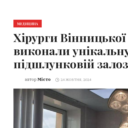
МЕДИЦИНА
Хірурги Вінницької 
виконали унікальну
підшлунковій залоз
Місто
автор
24 ЖОВТНЯ, 2024