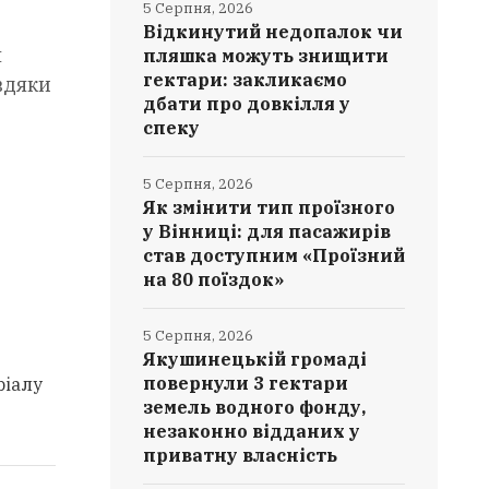
5 Серпня, 2026
Відкинутий недопалок чи
я
пляшка можуть знищити
гектари: закликаємо
вдяки
дбати про довкілля у
спеку
5 Серпня, 2026
Як змінити тип проїзного
у Вінниці: для пасажирів
став доступним «Проїзний
на 80 поїздок»
5 Серпня, 2026
Якушинецькій громаді
ріалу
повернули 3 гектари
земель водного фонду,
незаконно відданих у
приватну власність