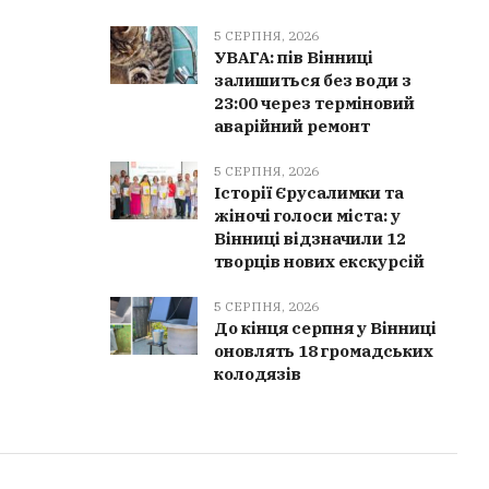
5 СЕРПНЯ, 2026
УВАГА: пів Вінниці
залишиться без води з
23:00 через терміновий
аварійний ремонт
5 СЕРПНЯ, 2026
Історії Єрусалимки та
жіночі голоси міста: у
Вінниці відзначили 12
творців нових екскурсій
5 СЕРПНЯ, 2026
До кінця серпня у Вінниці
оновлять 18 громадських
колодязів