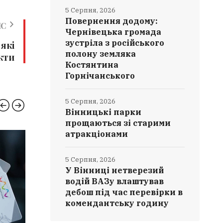
5 Серпня, 2026
Повернення додому:
ИС
Чернівецька громада
зустріла з російського
 які
полону земляка
кти
Костянтина
Горнічанського
5 Серпня, 2026
Вінницькі парки
прощаються зі старими
атракціонами
ВІННИЧЧИНА
ВІЙНА
5 Серпня, 2026
У Вінниці нетверезий
водій ВАЗу влаштував
дебош під час перевірки в
комендантську годину