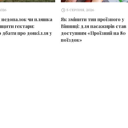
2026
5 СЕРПНЯ, 2026
 недопалок чи пляшка
Як змінити тип проїзного у
щити гектари:
Вінниці: для пасажирів став
 дбати про довкілля у
доступним «Проїзний на 80
поїздок»