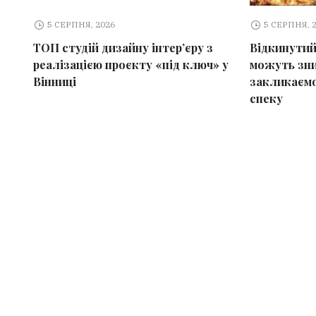
5 СЕРПНЯ, 2026
5 СЕРПНЯ, 
ТОП студій дизайну інтер’єру з
Відкинутий
реалізацією проєкту «під ключ» у
можуть зни
Вінниці
закликаємо
спеку