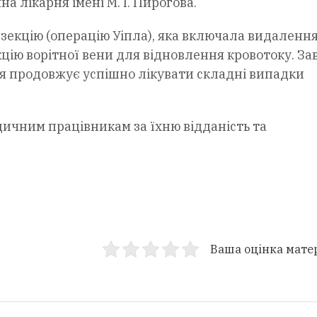
а лікарня імені М. І. Пирогова.
екцію (операцію Уіпла), яка включала видаленн
цію ворітної вени для відновлення кровотоку. За
рня продовжує успішно лікувати складні випадки
дичним працівникам за їхню відданість та
Ваша оцінка мате