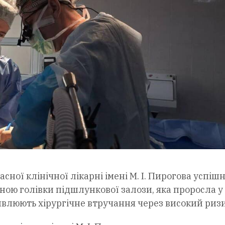
ної клінічної лікарні імені М. І. Пирогова успіш
ною голівки підшлункової залози, яка проросла у
ивлюють хірургічне втручання через високий ризи