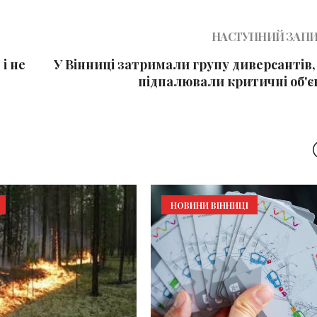
НАСТУПНИЙ ЗАП
і не
У Вінниці затримали групу диверсантів,
підпалювали критичні об'є
НОВИНИ ВІННИЦІ