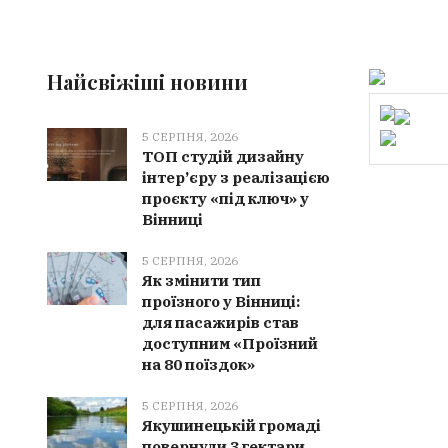
Найсвіжіші новини
5 СЕРПНЯ, 2026
ТОП студій дизайну
інтер’єру з реалізацією
проєкту «під ключ» у
Вінниці
5 СЕРПНЯ, 2026
Як змінити тип
проїзного у Вінниці:
для пасажирів став
доступним «Проїзний
на 80 поїздок»
5 СЕРПНЯ, 2026
Якушинецькій громаді
повернули 3 гектари