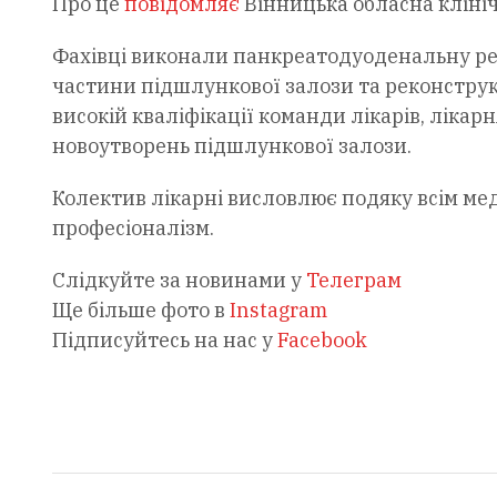
Про це
повідомляє
Вінницька обласна клінічн
Фахівці виконали панкреатодуоденальну рез
частини підшлункової залози та реконструк
високій кваліфікації команди лікарів, ліка
новоутворень підшлункової залози.
Колектив лікарні висловлює подяку всім ме
професіоналізм.
Слідкуйте за новинами у
Телеграм
Ще більше фото в
Instagram
Підписуйтесь на нас у
Facebook