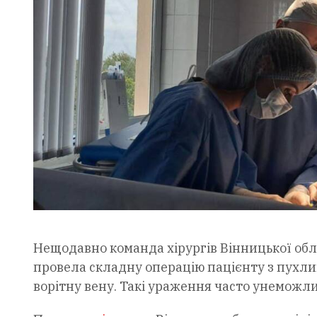
Нещодавно команда хірургів Вінницької облас
провела складну операцію пацієнту з пухли
ворітну вену. Такі ураження часто унеможл