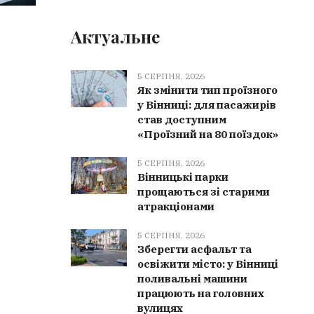
5 СЕРПНЯ, 2026
5 СЕРПН
Актуальне
Якушинецькій громаді повернули 3
Поверне
гектари земель водного фонду,
громада 
5 СЕРПНЯ, 2026
незаконно відданих у приватну
полону 
Як змінити тип проїзного
власність
Горніча
у Вінниці: для пасажирів
став доступним
«Проїзний на 80 поїздок»
5 СЕРПНЯ, 2026
Вінницькі парки
прощаються зі старими
атракціонами
5 СЕРПНЯ, 2026
Зберегти асфальт та
освіжити місто: у Вінниці
поливальні машини
працюють на головних
вулицях