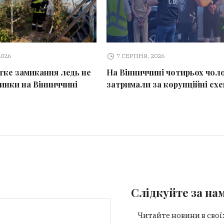
2026
7 СЕРПНЯ, 2026
тке замикання ледь не
На Вінниччині чотирьох чоло
динки на Вінниччині
затримали за корупційні сх
Слідкуйте за на
Читайте новини в свої