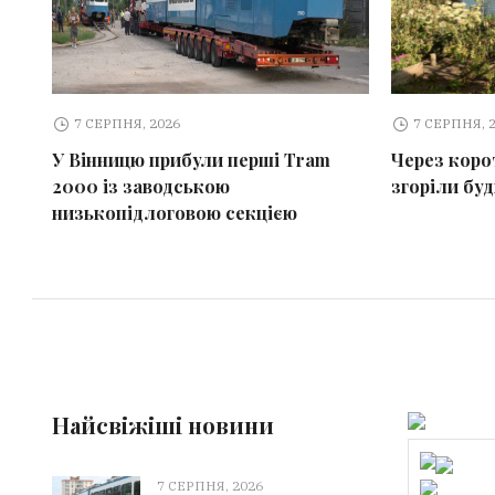
7 СЕРПНЯ, 2026
7 СЕРПНЯ, 
У Вінницю прибули перші Tram
Через коро
2000 із заводською
згоріли бу
низькопідлоговою секцією
Найсвіжіші новини
7 СЕРПНЯ, 2026