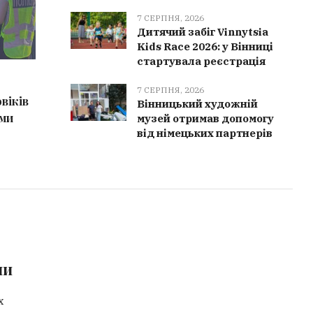
7 СЕРПНЯ, 2026
Дитячий забіг Vinnytsia
Kids Race 2026: у Вінниці
стартувала реєстрація
7 СЕРПНЯ, 2026
7 СЕРПН
7 СЕРПНЯ, 2026
віків
Сміття замість полігону отримує
Сильний
Вінницький художній
еми
друге життя: у Вінниці зібрали
Вінничч
музей отримав допомогу
від німецьких партнерів
понад 100 тонн вторсировини
рази ви
ми
х