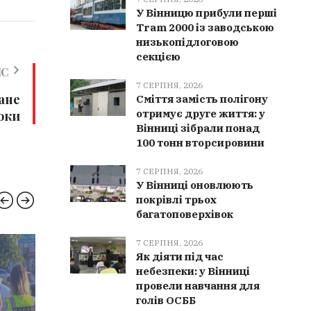
У Вінницю прибули перші
Tram 2000 із заводською
низькопідлоговою
секцією
ИС
7 СЕРПНЯ, 2026
дане
Сміття замість полігону
отримує друге життя: у
оки
Вінниці зібрали понад
100 тонн вторсировини
7 СЕРПНЯ, 2026
У Вінниці оновлюють
покрівлі трьох
багатоповерхівок
7 СЕРПНЯ, 2026
НОВИНИ ВІННИЦІ
РЯТУ
Як діяти під час
небезпеки: у Вінниці
провели навчання для
голів ОСББ