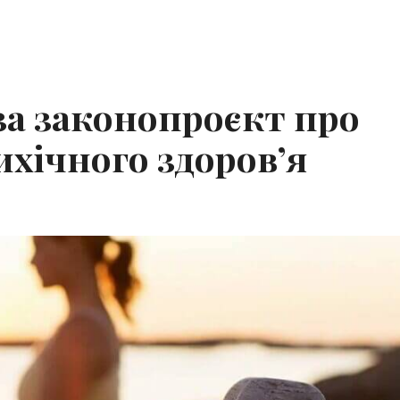
за законопроєкт про
ихічного здоровʼя