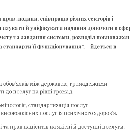
прав людини, співпрацю різних секторів і
тизувати й уніфікувати надання допомоги в сфе
є мету та завдання системи, розподіл повноважень
стандарти її функціонування”, – йдеться в
іл обов’язків між державою, громадськими
п до послуг на рівні громад.
рмінологія, стандартизація послуг,
исокоякісних послуг із психічного здоров’я.
та прав пацієнтів на якісні й доступні послуги.