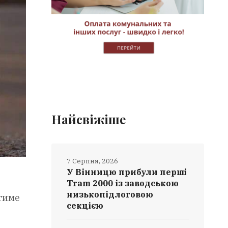
Найсвіжіше
7 Серпня, 2026
У Вінницю прибули перші
Tram 2000 із заводською
в
низькопідлоговою
атиме
секцією