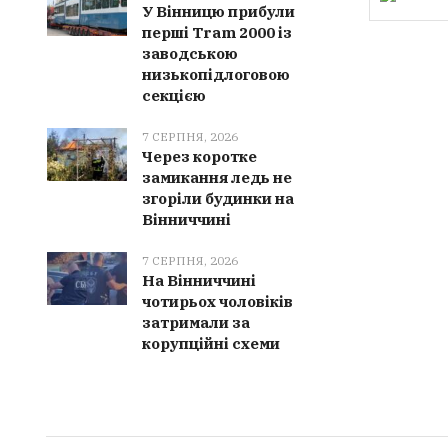
У Вінницю прибули
перші Tram 2000 із
заводською
низькопідлоговою
секцією
7 СЕРПНЯ, 2026
Через коротке
замикання ледь не
згоріли будинки на
Вінниччині
7 СЕРПНЯ, 2026
На Вінниччині
чотирьох чоловіків
затримали за
корупційні схеми