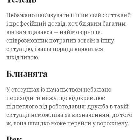
Небажано нав’язувати іншим свій життєвий
і професійний досвід, хоч би яким багатим
він вам здавався — найімовірніше,
співрозмовник потрапив зовсім в іншу
ситуацію, і ваша порада виявиться
шкідливою.
Близнята
У стосунках із начальством небажано
переходити межу, що відокремлює
підлеглого від роботодавця: дружба в такій
ситуації неможлива за визначенням, до того
ж, вона швидко може перейти у ворожнечу.
Рак