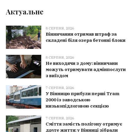
Актуальне
8 СЕРПНЯ, 2026
Вінничанин отримав штраф за
складені біля озера бетонні блоки
8 СЕРПНЯ, 2026
Не виходячи з дому: вінничани
можуть отримувати адмінпослуги
з виїздом
7 СЕРПНЯ, 2026
У Вінницю прибули перші Tram
2000 із заводською
низькопідлоговою секцією
7 СЕРПНЯ, 2026
Сміття замість полігону отримує
друге життя: у Вінниці зібрали