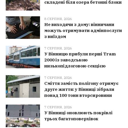
складені біля озера бетонні блоки
8 СЕРПНЯ, 2026
Не виходячи з дому: вінничани
можуть отримувати адмінпослуги
з виїздом
7 СЕРПНЯ, 2026
У Вінницю прибули перші Tram
2000 із заводською
низькопідлоговою секцією
7 СЕРПНЯ, 2026
Сміття замість полігону отримує
друге життя: у Вінниці зібрали
понад 100 тонн вторсировини
7 СЕРПНЯ, 2026
У Вінниці оновлюють покрівлі
трьох багатоповерхівок