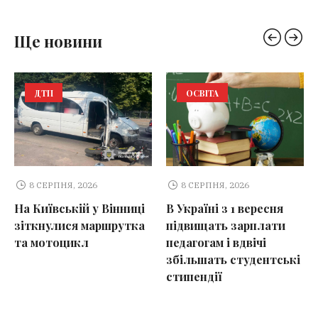
Ще новини
ДТП
ОСВІТА
8 СЕРПНЯ, 2026
8 СЕРПНЯ, 2026
На Київській у Вінниці
В Україні з 1 вересня
зіткнулися маршрутка
підвищать зарплати
та мотоцикл
педагогам і вдвічі
збільшать студентські
стипендії