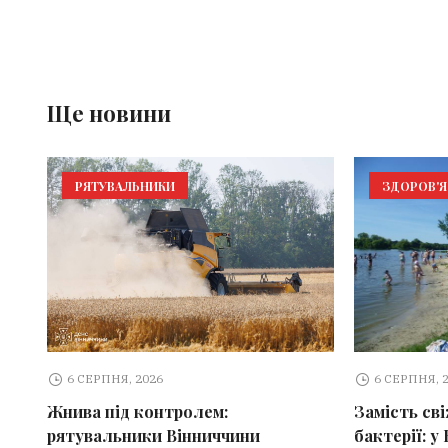
Ще новини
РЯТУВАЛЬНИКИ
ЗДОРОВ'Я
6 СЕРПНЯ, 2026
6 СЕРПНЯ, 
Жнива під контролем:
Замість св
рятувальники Вінниччини
бактерії: у 