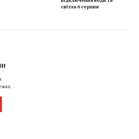
відключення води та
світла 6 серпня
ми
х
ежах.