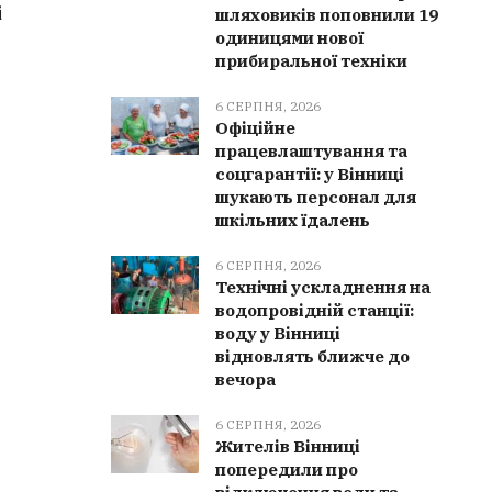
і
елементами: від чеського печива
партнер
шляховиків поповнили 19
одиницями нової
до танцю «Ганка»
прибиральної техніки
6 СЕРПНЯ, 2026
Офіційне
працевлаштування та
соцгарантії: у Вінниці
шукають персонал для
шкільних їдалень
6 СЕРПНЯ, 2026
Технічні ускладнення на
водопровідній станції:
воду у Вінниці
відновлять ближче до
вечора
6 СЕРПНЯ, 2026
Жителів Вінниці
попередили про