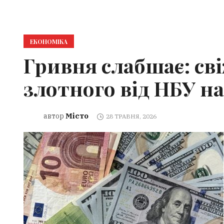
ЕКОНОМІКА
Гривня слабшає: сві
злотного від НБУ на
Місто
автор
28 ТРАВНЯ, 2026