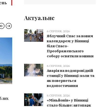
ень
Актуальне
6 СЕРПНЯ, 2026
Яблучний Спас за новим
календарем: у Вінниці
КУЛЬТУРА
ВІНН
біля Спасо-
Преображенського
собору освятили кошики
6 СЕРПНЯ, 2026
Аварія на водопровідній
станції у Вінниці: коли та
як повернеться
водопостачання
6 СЕРПНЯ, 2026
6 СЕРПН
6 СЕРПНЯ, 2026
иблих
Культурна спадщина Вінниччини
Мурован
«Міньйонів» у Вінниці
поповнилася 9 новими
отримала
стало більше: автопарк