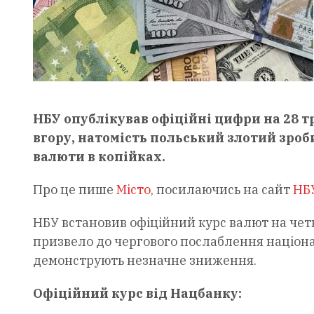
НБУ опублікував офіційні цифри на 28 т
вгору, натомість польський злотий зроб
валюти в копійках.
Про це пише
Місто
, посилаючись на сайт
НБ
НБУ встановив офіційний курс валют на четве
призвело до чергового послаблення націона
демонструють незначне зниження.
Офіційний курс від Нацбанку: