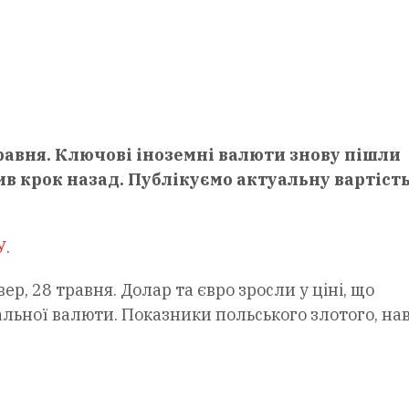
равня. Ключові іноземні валюти знову пішли
ив крок назад. Публікуємо актуальну вартіст
У
.
р, 28 травня. Долар та євро зросли у ціні, що
льної валюти. Показники польського злотого, на