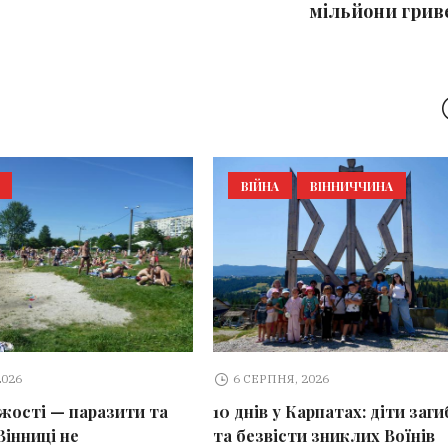
мільйони грив
ВІЙНА
ВІННИЧЧИНА
2026
6 СЕРПНЯ, 2026
іжості — паразити та
10 днів у Карпатах: діти заг
Вінниці не
та безвісти зниклих Воїнів