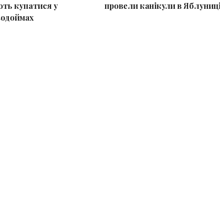
ть купатися у
провели канікули в Яблуниц
водоймах