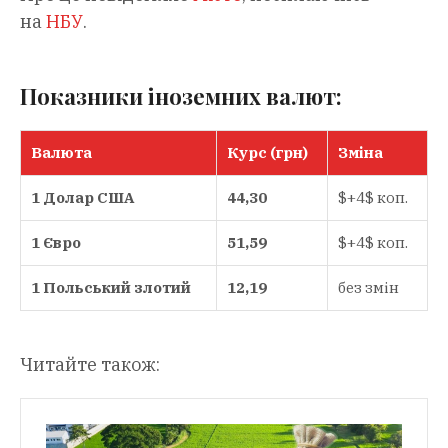
на
НБУ
.
Показники іноземних валют:
Валюта
Курс (грн)
Зміна
1 Долар США
44,30
$+4$ коп.
1 Євро
51,59
$+4$ коп.
1 Польський злотий
12,19
без змін
Читайте також: