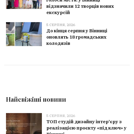
відзначили 12 творців нових
екскурсій
5 СЕРПНЯ, 2026
До кінця серпня у Вінниці
оновлять 18 громадських
колодязів
Найсвіжіші новини
5 СЕРПНЯ, 2026
ТОП студій дизайну інтер’єру з
реалізацією проєкту «під ключ» у