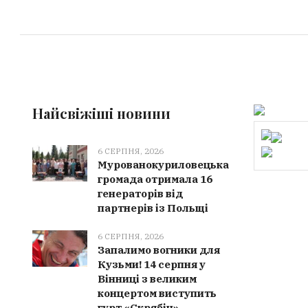
Найсвіжіші новини
6 СЕРПНЯ, 2026
Мурованокуриловецька
громада отримала 16
генераторів від
партнерів із Польщі
6 СЕРПНЯ, 2026
Запалимо вогники для
Кузьми! 14 серпня у
Вінниці з великим
концертом виступить
гурт «Скрябін»