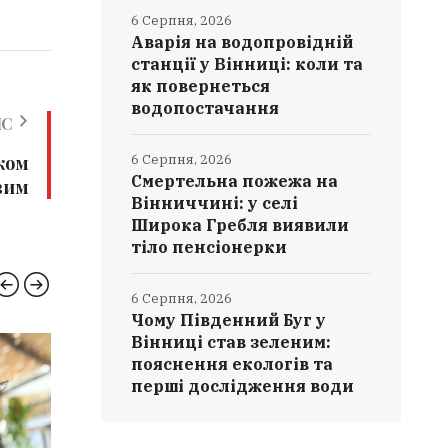
6 Серпня, 2026
Аварія на водопровідній
станції у Вінниці: коли та
як повернеться
водопостачання
ИС
6 Серпня, 2026
ком
Смертельна пожежа на
вим
Вінниччині: у селі
Широка Гребля виявили
тіло пенсіонерки
6 Серпня, 2026
Чому Південний Буг у
Вінниці став зеленим:
пояснення екологів та
НОВИНИ ВІННИЦІ
НОВИН
перші дослідження води