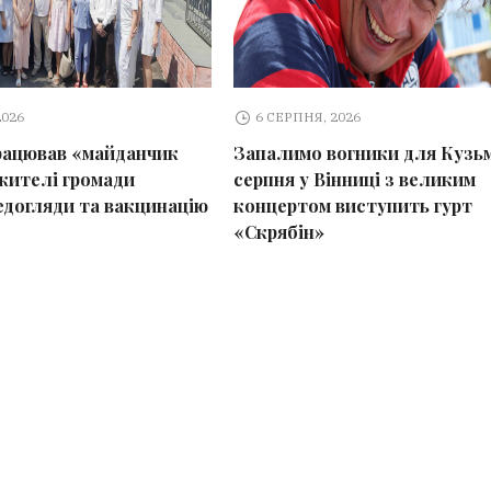
2026
6 СЕРПНЯ, 2026
рацював «майданчик
Запалимо вогники для Кузьм
 жителі громади
серпня у Вінниці з великим
догляди та вакцинацію
концертом виступить гурт
«Скрябін»