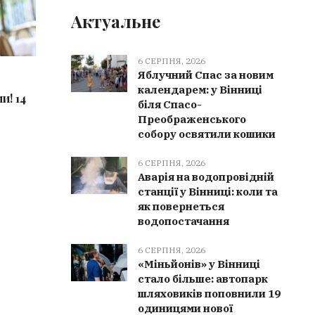
Актуальне
6 СЕРПНЯ, 2026
Яблучний Спас за новим
6 СЕРПНЯ, 2026
6 СЕРПН
календарем: у Вінниці
и! 14
Яблучний Спас за новим
Аварія н
біля Спасо-
календарем: у Вінниці біля Спасо-
Вінниці:
Преображенського
Преображенського собору
водопос
собору освятили кошики
освятили кошики
6 СЕРПНЯ, 2026
Аварія на водопровідній
станції у Вінниці: коли та
як повернеться
водопостачання
6 СЕРПНЯ, 2026
«Міньйонів» у Вінниці
стало більше: автопарк
шляховиків поповнили 19
одиницями нової