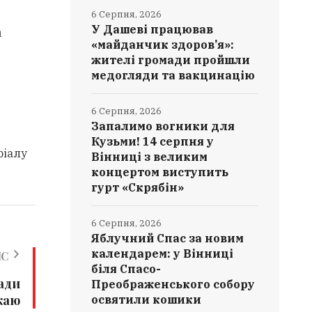
6 Серпня, 2026
У Дашеві працював
а
«майданчик здоров’я»:
жителі громади пройшли
медогляди та вакцинацію
6 Серпня, 2026
Запалимо вогники для
Кузьми! 14 серпня у
ріалу
Вінниці з великим
концертом виступить
гурт «Скрябін»
6 Серпня, 2026
Яблучний Спас за новим
календарем: у Вінниці
ИС
біля Спасо-
ади
Преображенського собору
жаю
освятили кошики