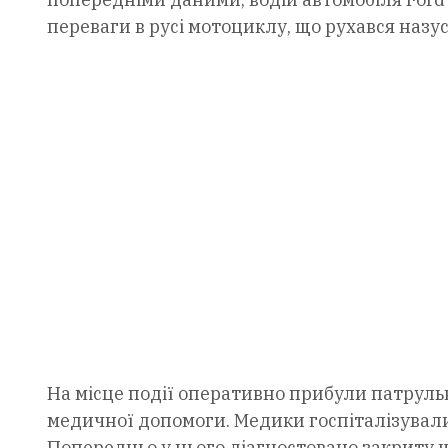
переваги в русі мотоциклу, що рухався назус
На місце події оперативно прибули патрульн
медичної допомоги. Медики госпіталізували 
Попередньо у нього діагностовано закриту 