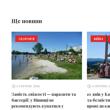
Ще новини
ЗДОРОВ'Я
ВІЙНА
6 СЕРПНЯ, 2026
6 СЕРПНЯ, 
Замість свіжості — паразити та
10 днів у К
бактерії: у Вінниці не
та безвісти
рекомендують купатися у
провели ка