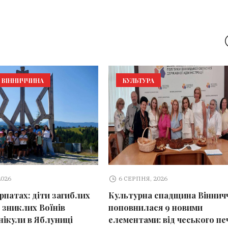
ВІННИЧЧИНА
КУЛЬТУРА
2026
6 СЕРПНЯ, 2026
арпатах: діти загиблих
Культурна спадщина Віннич
 зниклих Воїнів
поповнилася 9 новими
нікули в Яблуниці
елементами: від чеського пе