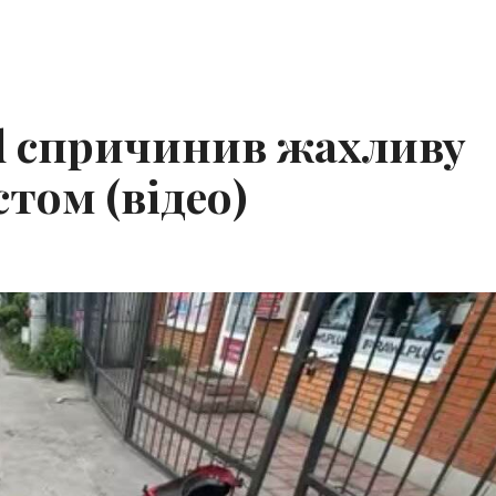
rd спричинив жахливу
том (відео)