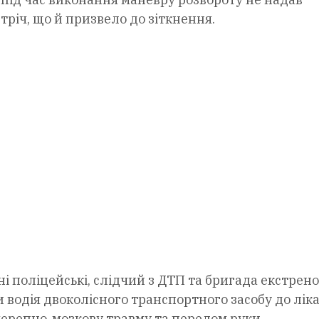
тріч, що й призвело до зіткнення.
і поліцейські, слідчий з ДТП та бригада екстрено
водія двоколісного транспортного засобу до ліка
черепно-мозкову травму та перелом руки.