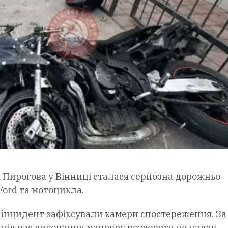
ці Пирогова у Вінниці сталася серйозна дорожньо-
Ford та мотоцикла.
, інцидент зафіксували камери спостереження. За
 під час виконання маневру розвороту не надав