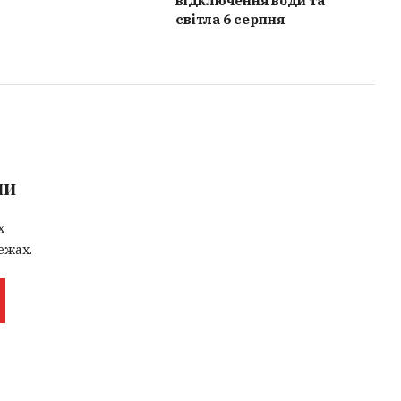
відключення води та
світла 6 серпня
ми
х
ежах.