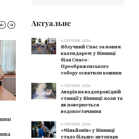
Актуальне
6 СЕРПНЯ, 2026
Яблучний Спас за новим
ВІННИЧЧИНА
ЗДОРО
календарем: у Вінниці
біля Спасо-
Преображенського
собору освятили кошики
6 СЕРПНЯ, 2026
Аварія на водопровідній
станції у Вінниці: коли та
як повернеться
6 СЕРПНЯ, 2026
6 СЕРПН
водопостачання
чини
Мурованокуриловецька громада
У Дашев
6 СЕРПНЯ, 2026
отримала 16 генераторів від
здоров’
«Міньйонів» у Вінниці
чива
партнерів із Польщі
пройшли
стало більше: автопарк