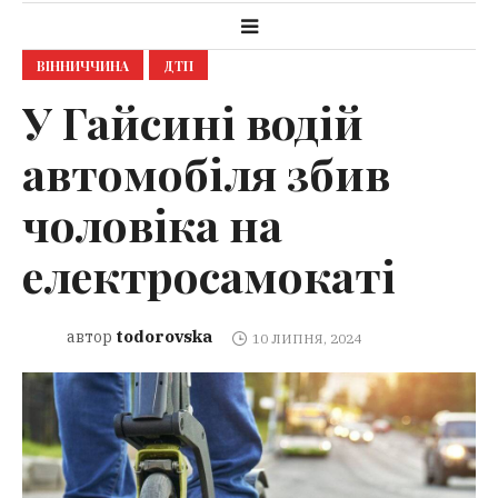
ВІННИЧЧИНА
ДТП
У Гайсині водій
автомобіля збив
чоловіка на
електросамокаті
todorovska
автор
10 ЛИПНЯ, 2024