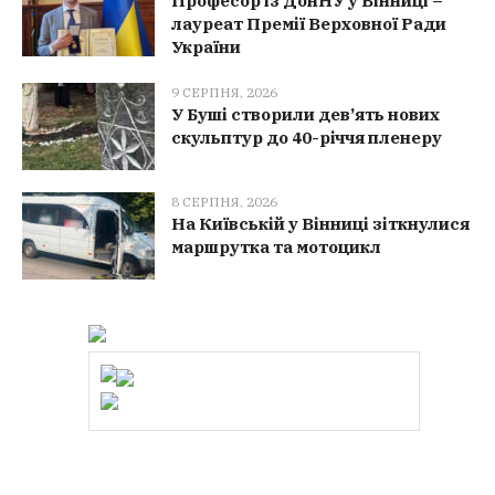
Професор із ДонНУ у Вінниці –
лауреат Премії Верховної Ради
України
9 СЕРПНЯ, 2026
У Буші створили дев’ять нових
скульптур до 40-річчя пленеру
8 СЕРПНЯ, 2026
На Київській у Вінниці зіткнулися
маршрутка та мотоцикл