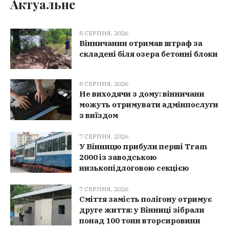
Актуальне
8 СЕРПНЯ, 2026
Вінничанин отримав штраф за
складені біля озера бетонні блоки
8 СЕРПНЯ, 2026
Не виходячи з дому: вінничани
можуть отримувати адмінпослуги
з виїздом
7 СЕРПНЯ, 2026
У Вінницю прибули перші Tram
2000 із заводською
низькопідлоговою секцією
7 СЕРПНЯ, 2026
Сміття замість полігону отримує
друге життя: у Вінниці зібрали
понад 100 тонн вторсировини