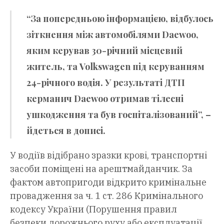
“За попередньою інформацією, відбулось
зіткнення між автомобілями Daewoo,
яким керував 30-річний місцевий
житель, та Volkswagen під керуванням
24-річного водія. У результаті ДТП
керманич Daewoo отримав тілесні
ушкодження та був госпіталізований”, –
йдеться в дописі.
У водіїв відібрано зразки крові, транспортні
засоби поміщені на арештмайданчик. За
фактом автопригоди відкрито кримінальне
провадження за ч. 1 ст. 286 Кримінального
кодексу України (Порушення правил
безпеки дорожнього руху або експлуатації