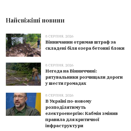
Найсвіжіші новини
8 СЕРПНЯ, 2026
Вінничанин отримав штраф за
складені біля озера бетонні блоки
8 СЕРПНЯ, 2026
Негода на Вінниччині:
рятувальники розчищали дороги
у шести громадах
8 СЕРПНЯ, 2026
В Україні по-новому
розподілятимуть
електроенергію: Кабмін змінив
правила для критичної
інфраструктури