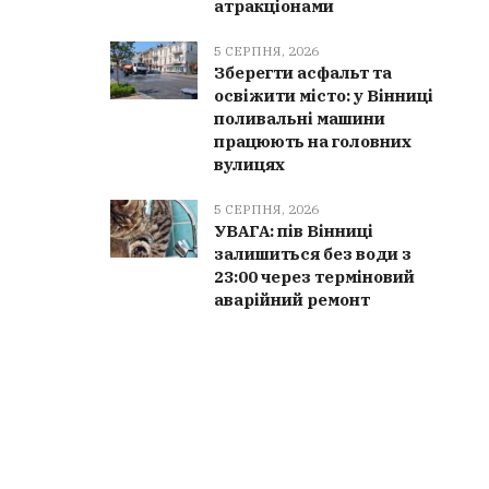
атракціонами
5 СЕРПНЯ, 2026
Зберегти асфальт та
освіжити місто: у Вінниці
поливальні машини
працюють на головних
вулицях
5 СЕРПНЯ, 2026
УВАГА: пів Вінниці
залишиться без води з
23:00 через терміновий
аварійний ремонт