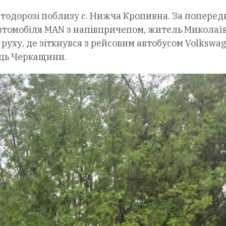
автодорозі поблизу с. Нижча Кропивна. За попере
втомобіля MAN з напівпричепом, житель Миколаїв
 руху, де зіткнувся з рейсовим автобусом Volkswag
ець Черкащини.