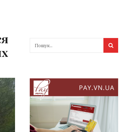
ся
их