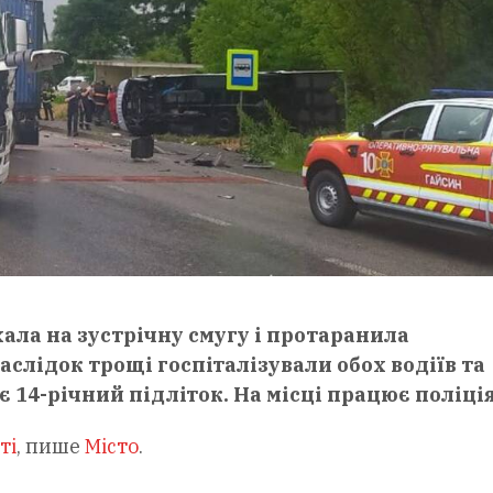
ала на зустрічну смугу і протаранила
лідок трощі госпіталізували обох водіїв та
є 14-річний підліток. На місці працює поліція
ті
, пише
Місто
.