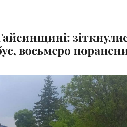
Гайсинщині: зіткнули
бус, восьмеро поранен