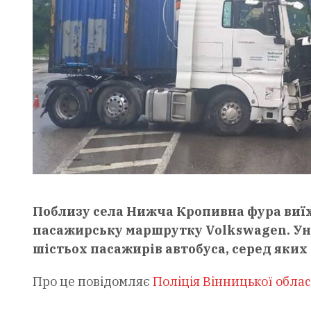
Поблизу села Нижча Кропивна фура виїх
пасажирську маршрутку Volkswagen. Унас
шістьох пасажирів автобуса, серед яких 
Про це повідомляє
Поліція Вінницької облас