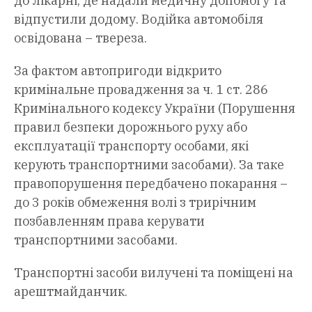
до лікарні, де надали медичну допомогу та
відпустили додому. Водійка автомобіля
освідована – твереза.
За фактом автопригоди відкрито
кримінальне провадження за ч. 1 ст. 286
Кримінального кодексу України (Порушення
правил безпеки дорожнього руху або
експлуатації транспорту особами, які
керують транспортними засобами). За таке
правопорушення передбачено покарання –
до 3 років обмеження волі з трирічним
позбавленням права керувати
транспортними засобами.
Транспортні засоби вилучені та поміщені на
арештмайданчик.