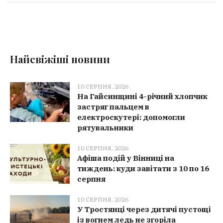
Найсвіжіші новини
10 СЕРПНЯ, 2026
На Гайсинщині 4-річний хлопчик
застряг пальцем в
електроскутері: допомогли
рятувальники
10 СЕРПНЯ, 2026
Афіша подій у Вінниці на
тиждень: куди завітати з 10 по 16
серпня
10 СЕРПНЯ, 2026
У Тростянці через дитячі пустощі
із вогнем ледь не згоріла