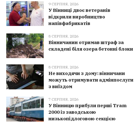
9 СЕРПНЯ, 2026
У Вінниці двоє ветеранів
відкрили виробництво
напівфабрикатів
8 СЕРПНЯ, 2026
Вінничанин отримав штраф за
складені біля озера бетонні блоки
8 СЕРПНЯ, 2026
Не виходячи з дому: вінничани
можуть отримувати адмінпослуги
з виїздом
7 СЕРПНЯ, 2026
У Вінницю прибули перші Tram
2000 із заводською
низькопідлоговою секцією