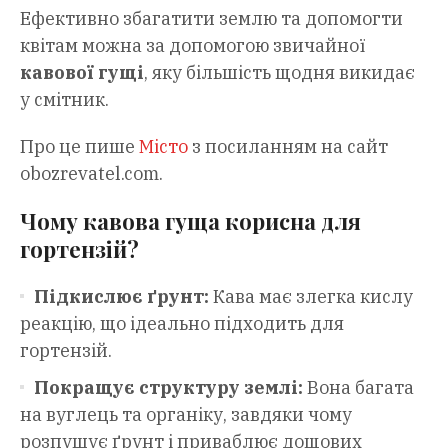
Ефективно збагатити землю та допомогти
квітам можна за допомогою звичайної
кавової гущі
, яку більшість щодня викидає
у смітник.
Про це пише
Місто
з посиланням на сайт
obozrevatel.com.
Чому кавова гуща корисна для
гортензій?
Підкислює ґрунт:
Кава має злегка кислу
реакцію, що ідеально підходить для
гортензій.
Покращує структуру землі:
Вона багата
на вуглець та органіку, завдяки чому
розпушує ґрунт і приваблює дощових