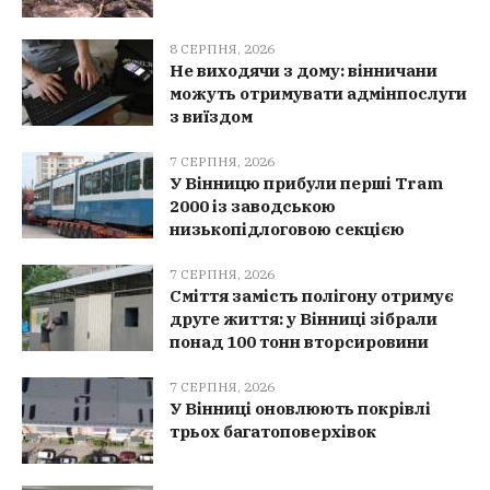
8 СЕРПНЯ, 2026
Не виходячи з дому: вінничани
можуть отримувати адмінпослуги
з виїздом
7 СЕРПНЯ, 2026
У Вінницю прибули перші Tram
2000 із заводською
низькопідлоговою секцією
7 СЕРПНЯ, 2026
Сміття замість полігону отримує
друге життя: у Вінниці зібрали
понад 100 тонн вторсировини
7 СЕРПНЯ, 2026
У Вінниці оновлюють покрівлі
трьох багатоповерхівок