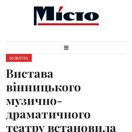
КУЛЬТУРА
Вистава
вінницького
музично-
драматичного
театру встановила