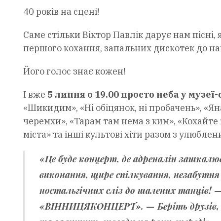
40 років на сцені!
Саме стільки Віктор Павлік дарує нам пісні,
першого кохання, запальних дискотек до на
Його голос знає кожен!
І вже
5 липня о 19.00 просто неба у музеї
«Шикидим», «Ні обіцянок, ні пробачень», «Яна
черемхи», «Тарам там нема з ким», «Кохайте 
міста» та інші культові хіти разом з улюбле
«Це буде концерт, де адреналін зашкалюв
виконання, щире спілкування, незабутня 
ностальгічних сліз до шалених танців! 
«ВІННИЦЯКОНЦЕРТ».
— Беріть друзів, 