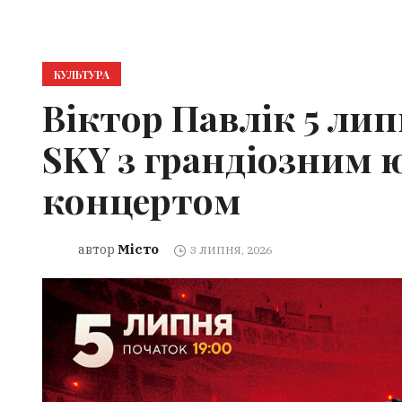
КУЛЬТУРА
Віктор Павлік 5 ли
SKY з грандіозним 
концертом
Місто
автор
3 ЛИПНЯ, 2026