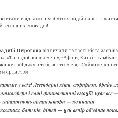
 які стали свідками незабутніх подій нашого життя
йтепліших спогадів!
-садибі Пирогова
вінничани та гості міста заспів
», «Ти подобаєшся мені», «Афіни, Київ і Стамбул», 
жінку», «Я дякую тобі, що ти моя», «Сяйво зеленог
ним артистом.
атиме у всіх! Легендарні хіти, сюрпризи, драйв 
атмосфера і ваші фантастичні емоції! Буде все —
—
гарантують організатори — компанія
коханих, батьків, дітей — цей вечір об’єднає пок