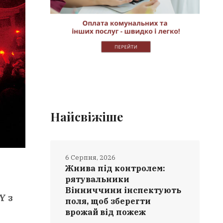
Найсвіжіше
6 Серпня, 2026
Жнива під контролем:
рятувальники
Вінниччини інспектують
KY
з
поля, щоб зберегти
врожай від пожеж