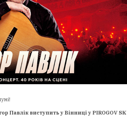
мумі!
тор Павлік виступить у Вінниці у PIROGOV S