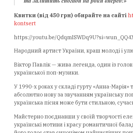
та залишить спогади на роки вперед!»
Квитки (від 450 грн) обирайте на сайті
ht
kontsert
https://youtu.be/QdqmISWDq9U?si=wun_QQ4
Народний артист України, краш молоді і улю
Віктор Павлік — жива легенда, один із голо
української поп-музики.
У 1990-х роках у складі гурту «Анна-Марія» т
абсолютно нову за звучанням українську поп-
українська пісня може бути стильною, суча
Майстерно поєднавши у своїй творчості елем
українські мотиви і красу романтичної балад
його голос став синонімом найчистіших почу