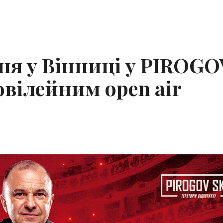
пня у Вінниці у PIROGO
ювілейним open air