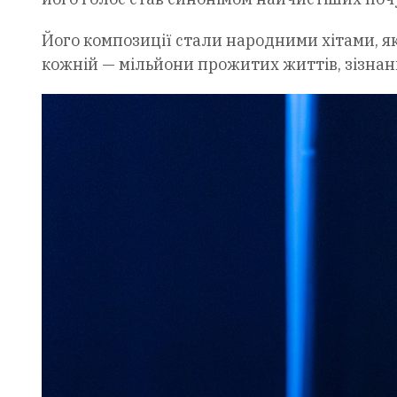
Його композиції стали народними хітами, які
кожній — мільйони прожитих життів, зізнань у