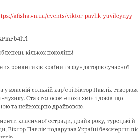
tps://afisha.vn.ua/events/viktor-pavlik-yuvileynyy-
XPmFb4lTl
бленець кількох поколінь!
вних романтиків країни та фундаторів сучасної
а у власній сольній кар’єрі Віктор Павлік створюв
музику. Став голосом епохи змін і довів, що
сною та неймовірно драйвовою.
енти класичної естради, драйв року, турецькі й
и, Віктор Павлік подарував Україні безсмертні піс
ттів.