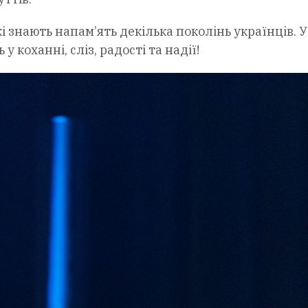
 знають напам’ять декілька поколінь українців. У
 коханні, сліз, радості та надії!