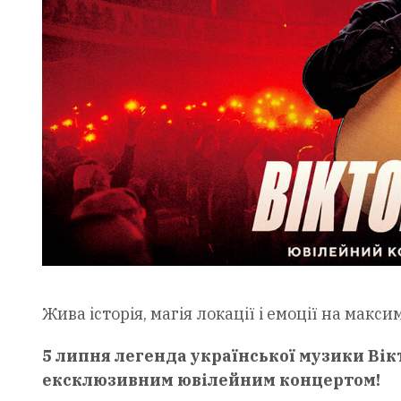
Жива історія, магія локації і емоції на макси
5 липня легенда української музики Вік
ексклюзивним ювілейним концертом!