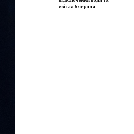
відключення води та
світла 6 серпня