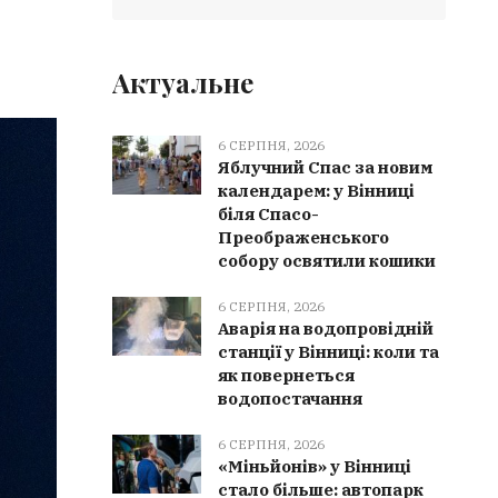
Актуальне
6 СЕРПНЯ, 2026
Яблучний Спас за новим
календарем: у Вінниці
біля Спасо-
Преображенського
собору освятили кошики
6 СЕРПНЯ, 2026
Аварія на водопровідній
станції у Вінниці: коли та
як повернеться
водопостачання
6 СЕРПНЯ, 2026
«Міньйонів» у Вінниці
стало більше: автопарк