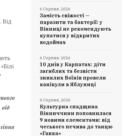
6 Серпня, 2026
Замість свіжості —
. Від
паразити та бактерії: у
Вінниці не рекомендують
купатися у відкритих
водоймах
ають
6 Серпня, 2026
10 днів у Карпатах: діти
«Білі
загиблих та безвісти
о
зниклих Воїнів провели
канікули в Яблуниці
живого
6 Серпня, 2026
Культурна спадщина
 від
Вінниччини поповнилася
9 новими елементами: від
оління
чеського печива до танцю
«Ганка»