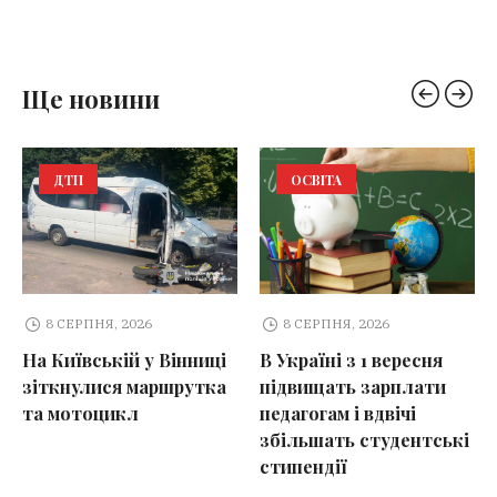
Ще новини
ДТП
ОСВІТА
8 СЕРПНЯ, 2026
8 СЕРПНЯ, 2026
На Київській у Вінниці
В Україні з 1 вересня
зіткнулися маршрутка
підвищать зарплати
та мотоцикл
педагогам і вдвічі
збільшать студентські
стипендії