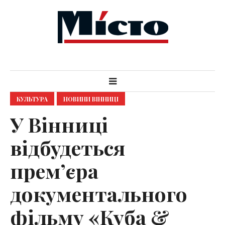
КУЛЬТУРА
НОВИНИ ВІННИЦІ
У Вінниці
відбудеться
прем’єра
документального
фільму «Куба &