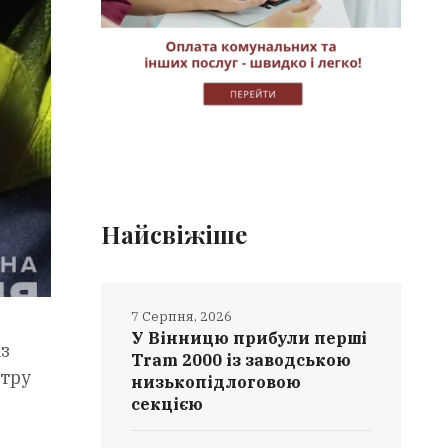
Найсвіжіше
7 Серпня, 2026
У Вінницю прибули перші
із
Tram 2000 із заводською
нтру
низькопідлоговою
секцією