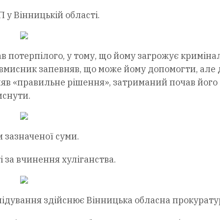
 у Вінницькій області.
в потерпілого, у тому, що йому загрожує криміна
овмисник запевняв, що може йому допомогти, але 
няв «правильне рішення», затриманий почав його
иснути.
 зазначеної суми.
і за вчинення хуліганства.
ідування здійснює Вінницька обласна прокурату