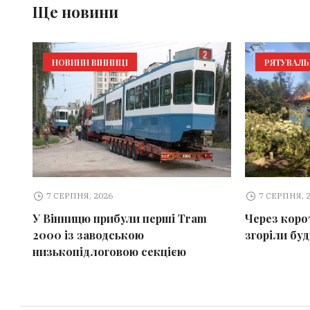
Ще новини
НОВИНИ ВІННИЦІ
РЯТУВАЛ
7 СЕРПНЯ, 2026
7 СЕРПНЯ, 
У Вінницю прибули перші Tram
Через коро
2000 із заводською
згоріли бу
низькопідлоговою секцією