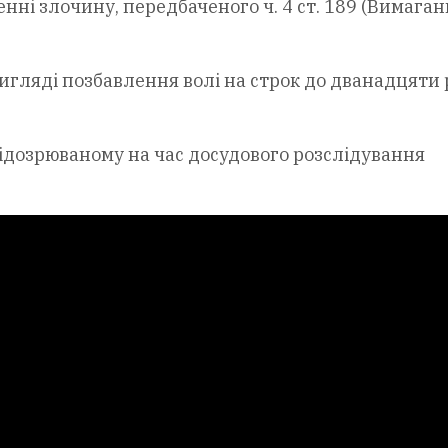
ні злочину, передбаченого ч. 4 ст. 189 (Вимаган
игляді позбавлення волі на строк до дванадцяти 
підозрюваному на час досудового розслідування