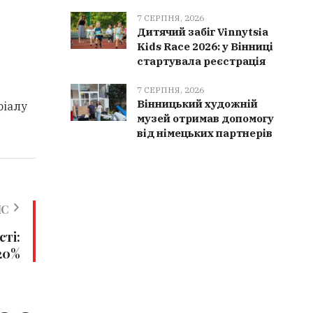
7 СЕРПНЯ, 2026
Дитячий забіг Vinnytsia
Kids Race 2026: у Вінниці
стартувала реєстрація
7 СЕРПНЯ, 2026
Вінницький художній
ріалу
музей отримав допомогу
від німецьких партнерів
ИС
сті:
20%