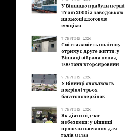
У Вінницю прибули перші
Tram 2000 із заводською
низькопідлоговою
секцією
7 СЕРПНЯ, 2026
Сміття замість полігону
отримує друге життя: у
Вінниці зібрали понад
100 тонн вторсировини
7 СЕРПНЯ, 2026
У Вінниці оновлюють
покрівлі трьох
багатоповерхівок
7 СЕРПНЯ, 2026
Як діяти під час
небезпеки: у Вінниці
провели навчання для
голів ОСББ