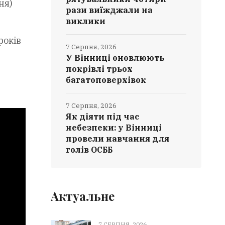
ня)
рази виїжджали на
виклики
років
7 Серпня, 2026
У Вінниці оновлюють
покрівлі трьох
багатоповерхівок
7 Серпня, 2026
Як діяти під час
небезпеки: у Вінниці
провели навчання для
голів ОСББ
Актуальне
7 СЕРПНЯ, 2026