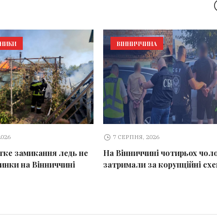
ЬНИКИ
ВІННИЧЧИНА
2026
7 СЕРПНЯ, 2026
тке замикання ледь не
На Вінниччині чотирьох чоло
динки на Вінниччині
затримали за корупційні сх