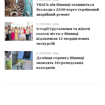
УВАГА: пів Вінниці залишиться
без води з 23:00 через терміновий
аварійний ремонт
5 СЕРПНЯ, 2026
Історії Єрусалимки та жіночі
голоси міста: у Вінниці
відзначили 12 творців нових
екскурсій
5 СЕРПНЯ, 2026
До кінця серпня у Вінниці
оновлять 18 громадських
колодязів