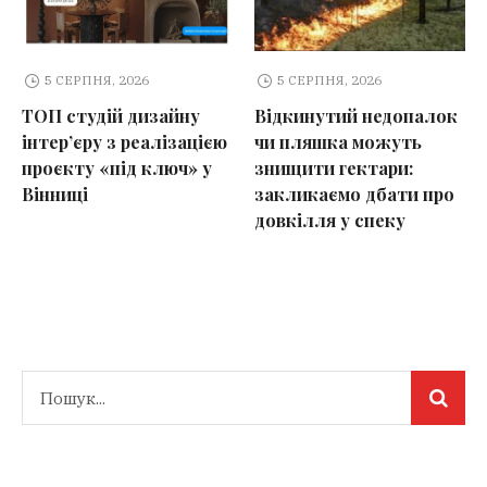
5 СЕРПНЯ, 2026
5 СЕРПНЯ, 2026
ТОП студій дизайну
Відкинутий недопалок
інтер’єру з реалізацією
чи пляшка можуть
проєкту «під ключ» у
знищити гектари:
Вінниці
закликаємо дбати про
довкілля у спеку