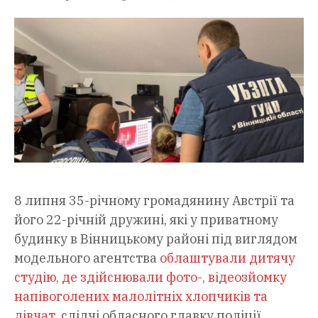
8 липня 35-річному громадянину Австрії та
його 22-річній дружині, які у приватному
будинку в Вінницькому районі під виглядом
модельного агентства
облаштували дитячу
студію, де здійснювали фото-, відеозйомку
напівоголених малолітніх хлопчиків та
дівчат
, слідчі обласного главку поліції