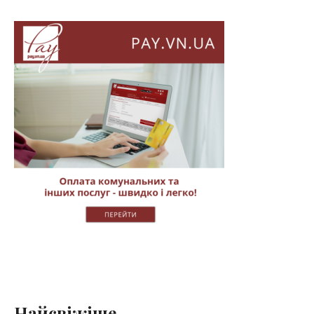
Найсвіжіше