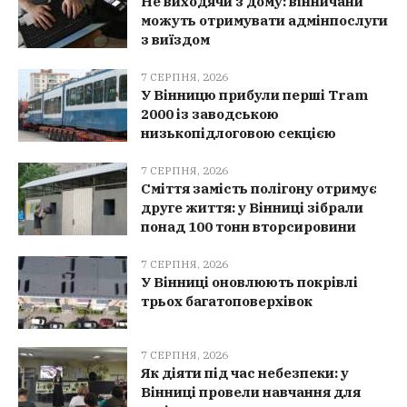
Не виходячи з дому: вінничани
можуть отримувати адмінпослуги
з виїздом
7 СЕРПНЯ, 2026
У Вінницю прибули перші Tram
2000 із заводською
низькопідлоговою секцією
7 СЕРПНЯ, 2026
Сміття замість полігону отримує
друге життя: у Вінниці зібрали
понад 100 тонн вторсировини
7 СЕРПНЯ, 2026
У Вінниці оновлюють покрівлі
трьох багатоповерхівок
7 СЕРПНЯ, 2026
Як діяти під час небезпеки: у
Вінниці провели навчання для