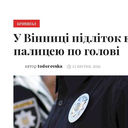
КРИМІНАЛ
У Вінниці підліток
палицею по голові
todorovska
автор
11 КВІТНЯ, 2026