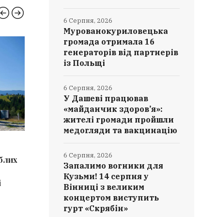
6 Серпня, 2026
Мурованокуриловецька
громада отримала 16
КУЛЬТУРА
ВІНН
генераторів від партнерів
із Польщі
6 Серпня, 2026
У Дашеві працював
«майданчик здоров’я»:
жителі громади пройшли
медогляди та вакцинацію
6 СЕРПНЯ, 2026
6 СЕРПН
6 Серпня, 2026
иблих
Культурна спадщина Вінниччини
Мурован
Запалимо вогники для
поповнилася 9 новими
отримала
Кузьми! 14 серпня у
і
елементами: від чеського печива
партнер
Вінниці з великим
до танцю «Ганка»
концертом виступить
гурт «Скрябін»