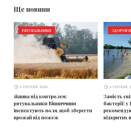
Ще новини
РЯТУВАЛЬНИКИ
ЗДОРОВ'Я
6 СЕРПНЯ, 2026
6 СЕРПНЯ, 
Жнива під контролем:
Замість св
рятувальники Вінниччини
бактерії: у 
інспектують поля, щоб зберегти
рекомендую
врожай від пожеж
відкритих 