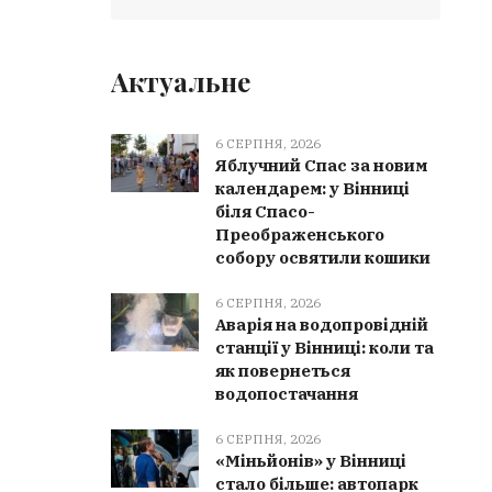
Актуальне
6 СЕРПНЯ, 2026
Яблучний Спас за новим
календарем: у Вінниці
біля Спасо-
Преображенського
собору освятили кошики
6 СЕРПНЯ, 2026
Аварія на водопровідній
станції у Вінниці: коли та
як повернеться
водопостачання
6 СЕРПНЯ, 2026
«Міньйонів» у Вінниці
стало більше: автопарк