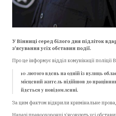
У Вінниці серед білого дня підліток вд
з’ясування усіх обставин події.
Про це інформує відділ комунікації поліції В
10 лютого вдень на одній із вулиць обла
місцевий житель підійшов до працівник
йдеться у повідомленні.
За цим фактом відкрили кримінальне провадж
Наразі правоохоронці з’ясовують усі обстави