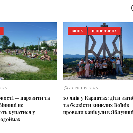
ВІЙНА
ВІННИЧЧИНА
2026
6 СЕРПНЯ, 2026
іжості — паразити та
10 днів у Карпатах: діти заг
Вінниці не
та безвісти зниклих Воїнів
ть купатися у
провели канікули в Яблуниц
водоймах