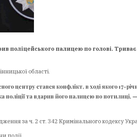
арив поліцейського палицею по голові. Триває
інницької області.
сного центру стався конфлікт, в ході якого 17-річ
а поліції та вдарив його палицею по потилиці, 
ення за ч. 2 ст. 342 Кримінального кодексу Укра
ни події.