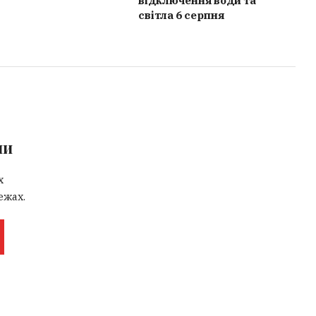
відключення води та
світла 6 серпня
ми
х
ежах.