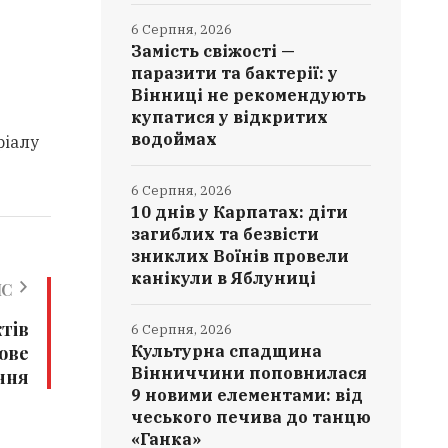
6 Серпня, 2026
Замість свіжості —
паразити та бактерії: у
Вінниці не рекомендують
купатися у відкритих
водоймах
ріалу
6 Серпня, 2026
10 днів у Карпатах: діти
загиблих та безвісти
зниклих Воїнів провели
канікули в Яблуниці
ИС
ктів
6 Серпня, 2026
ове
Культурна спадщина
Вінниччини поповнилася
ння
9 новими елементами: від
чеського печива до танцю
«Ганка»