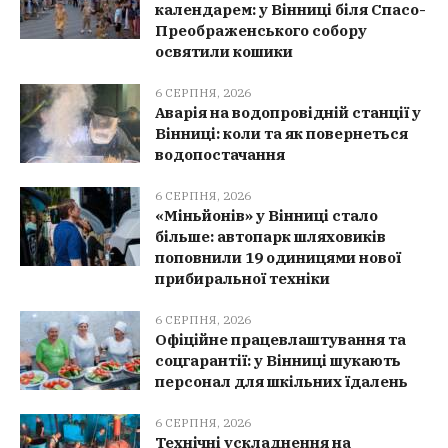
календарем: у Вінниці біля Спасо-
Преображенського собору
освятили кошики
6 СЕРПНЯ, 2026
Аварія на водопровідній станції у
Вінниці: коли та як повернеться
водопостачання
6 СЕРПНЯ, 2026
«Міньйонів» у Вінниці стало
більше: автопарк шляховиків
поповнили 19 одиницями нової
прибиральної техніки
6 СЕРПНЯ, 2026
Офіційне працевлаштування та
соцгарантії: у Вінниці шукають
персонал для шкільних їдалень
6 СЕРПНЯ, 2026
Технічні ускладнення на