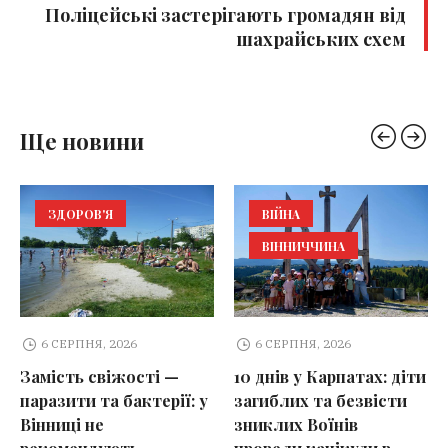
Поліцейські застерігають громадян від
шахрайських схем
Ще новини
ЗДОРОВ'Я
ВІЙНА
ВІННИЧЧИНА
6 СЕРПНЯ, 2026
6 СЕРПНЯ, 2026
Замість свіжості —
10 днів у Карпатах: діти
паразити та бактерії: у
загиблих та безвісти
Вінниці не
зниклих Воїнів