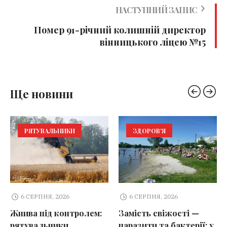
НАСТУПНИЙ ЗАПИС
Помер 91-річний колишній директор
вінницького ліцею №15
Ще новини
РЯТУВАЛЬНИКИ
ЗДОРОВ'Я
6 СЕРПНЯ, 2026
6 СЕРПНЯ, 2026
Жнива під контролем:
Замість свіжості —
рятувальники
паразити та бактерії: у