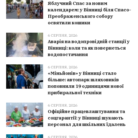
Яблучний Спас за новим
календарем: у Вінниці біля Спасо-
Преображенського собору
освятили кошики
6 СЕРПНЯ, 2026
Аварія на водопровідній станції у
Вінниці: коли та як повернеться
водопостачання
6 СЕРПНЯ, 2026
«Міньйонів» у Вінниці стало
більше: автопарк шляховиків
поповнили 19 одиницями нової
прибиральної техніки
6 СЕРПНЯ, 2026
Офіційне працевлаштування та
соцгарантії: у Вінниці шукають
персонал для шкільних їдалень
6 СЕРПНЯ, 2026