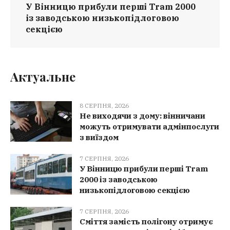
У Вінницю прибули перші Tram 2000
із заводською низькопідлоговою
секцією
Актуальне
8 СЕРПНЯ, 2026
Не виходячи з дому: вінничани
можуть отримувати адмінпослуги
з виїздом
7 СЕРПНЯ, 2026
У Вінницю прибули перші Tram
2000 із заводською
низькопідлоговою секцією
7 СЕРПНЯ, 2026
Сміття замість полігону отримує