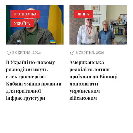
ЕКОНОМІКА
ВІЙНА
УКРАЇНА
8 СЕРПНЯ, 2026
8 СЕРПНЯ, 2026
В Україні по-новому
Американська
розподілятимуть
реабілітологиня
електроенергію:
приїхала до Вінниці
Кабмін змінив правила
допомагати
для критичної
українським
інфраструктури
військовим