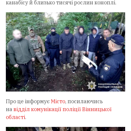
канабісу й близько тисячі рослин коноплі.
Про це інформує
Mісто
, посилаючись
на
відділ комунікації поліції Вінницької
області
.