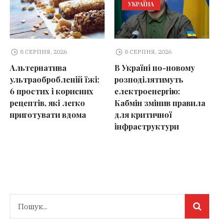
УКРАЇНА
8 СЕРПНЯ, 2026
8 СЕРПНЯ, 2026
Альтернатива
В Україні по-новому
ультраобробленій їжі:
розподілятимуть
6 простих і корисних
електроенергію:
рецептів, які легко
Кабмін змінив правила
приготувати вдома
для критичної
інфраструктури