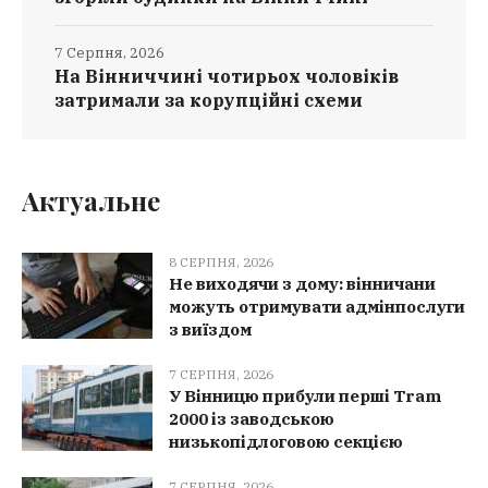
7 Серпня, 2026
На Вінниччині чотирьох чоловіків
затримали за корупційні схеми
Актуальне
8 СЕРПНЯ, 2026
Не виходячи з дому: вінничани
можуть отримувати адмінпослуги
з виїздом
7 СЕРПНЯ, 2026
У Вінницю прибули перші Tram
2000 із заводською
низькопідлоговою секцією
7 СЕРПНЯ, 2026