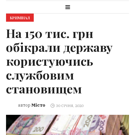
КРИМІНАЛ
На 150 тис. грн
обікрали державу
користуючись
службовим
становищем
Місто
автор
30 СІЧНЯ, 2020