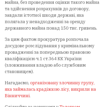
майна, без проведення оцінки такого майна
та здійснення розрахунків до договору,
завдали істотної шкоди державі, яка
полягала у ненадходженні за оренду
державного майна понад 150 тис. гривень.
За цим фактом прокуратура розпочала
досудове розслідування у кримінальному
провадженні за попередньою правовою
кваліфікацією ч.1 ст.364 КК України
(зловживання владою або службовим
становищем).
Нагадаємо,
організовану злочинну групу,
яка займалась крадіжкою лісу, викрили на
Вінниччині
.
Слідкуйте за новинами у
Телеграм