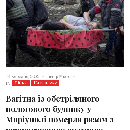
14 Березня, 2022
автор
Місто
Війна
На головну
In
Вагітна із обстріляного
пологового будинку у
Маріуполі померла разом з
ненародженою дитиною