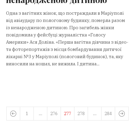
Одна з вагітних жінок, що постраждали в Маріуполі
від авіаудару по пологовому будинку, померла разом
із ненародженою дитиною. Про загибель жінки
повідомила у фейсбуці журналістка «Голосу
Америки» Ася Доліна. «Перша вагітна дівчина з відео-
та фоторепортажів з місця бомбардування дитячої
лікарні №3 у Маріуполі (пологовий будинок), та, яку
виносили на ношах, не вижила. І дитина...
1
…
276
277
278
…
284