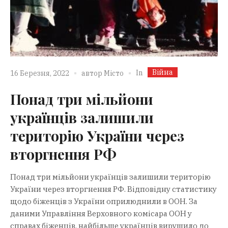
Війна
In
16 Березня, 2022
автор
Місто
Понад три мільйони
українців залишили
територію України через
вторгнення РФ
Понад три мільйони українців залишили територію
України через вторгнення РФ. Відповідну статистику
щодо біженців з України оприлюднили в ООН. За
даними Управління Верховного комісара ООН у
справах біженців, найбільше українців вирушило до