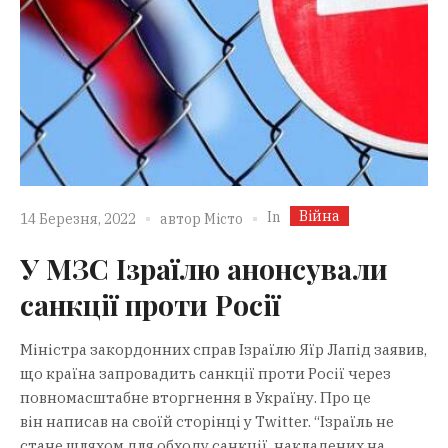
Війна
In
14 Березня, 2022
автор
Місто
У МЗС Ізраїлю анонсували
санкції проти Росії
Міністра закордонних справ Ізраїлю Яїр Лапід заявив,
що країна запровадить санкції проти Росії через
повномасштабне вторгнення в Україну. Про це
він написав на своїй сторінці у Twitter. “Ізраїль не
стане шляхом для обходу санкції, накладених на