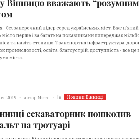
у Вінницю вважають “розумним
том
 - беззаперечний лідер серед українських міст. Вже п'ятий
ь місто перше і за багатьма показниками випереджає мільй
ліси та навіть столицю. Транспортна інфраструктура, доро
к промисловості, освіта, благоустрій, доступність - все це 
ум» міста.
Новини Вінниці
In
ня, 2019
автор
Місто
інниці ескаваторник пошкодив
альт на тротуарі
пальна варта Вінниці склали протокол щодо пошкодженн