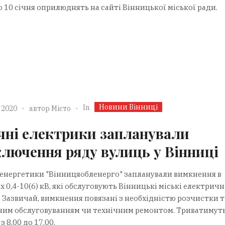
о 10 січня оприлюднять на сайті Вінницької міської ради.
Новини Вінниці
In
 2020
автор
Місто
ічні електрики запланували
ключення ряду вулиць у Вінниці
і енергетики "Вінницяобленерго" запланували вимкнення в
 0,4-10(6) кВ, які обслуговують Вінницькі міські електричн
. Зазвичай, вимкнення повязані з необхідністю розчистки т
ним обслуговуванням чи технічним ремонтом. Триватимут
з 8.00 до 17.00.