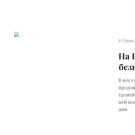
4 Січня,
На 
без
В ніч з
продовж
тролей
цей де
дня.