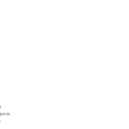
і
раси,
ь