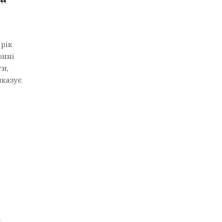
”
 рік
онні
ги,
вказує
я