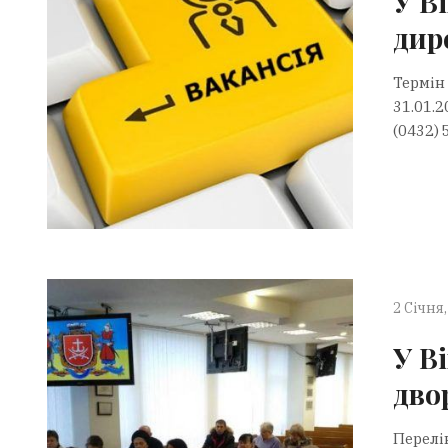
У В
дир
Термін 
31.01.
(0432) 
2 Січня,
У В
дво
Перелі