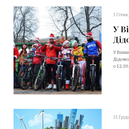
1 Січня,
У В
Дід
У Вінн
Дідомор
о 12:30.
31 Груд