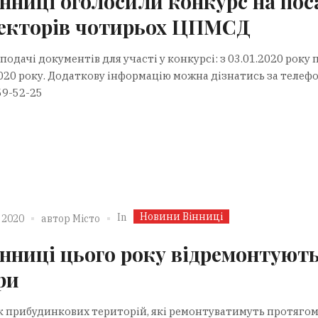
інниці оголосили конкурс на пос
екторів чотирьох ЦПМСД
подачі документів для участі у конкурсі: з 03.01.2020 року 
2020 року. Додаткову інформацію можна дізнатись за телеф
59-52-25
Новини Вінниці
In
 2020
автор
Місто
інниці цього року відремонтують
ри
к прибудинкових територій, які ремонтуватимуть протягом