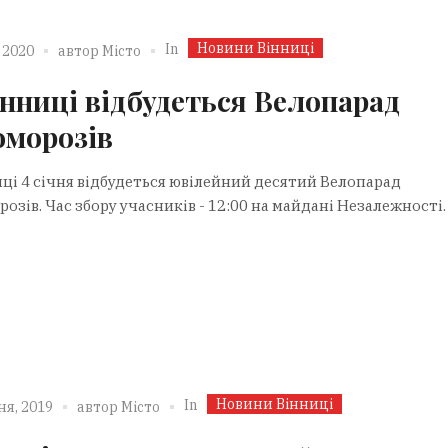
Новини Вінниці
In
 2020
автор
Місто
інниці відбудеться Велопарад
оморозів
иці 4 січня відбудеться ювілейний десятий Велопарад
озів. Час збору учасників - 12:00 на майдані Незалежності.
Новини Вінниці
In
ня, 2019
автор
Місто