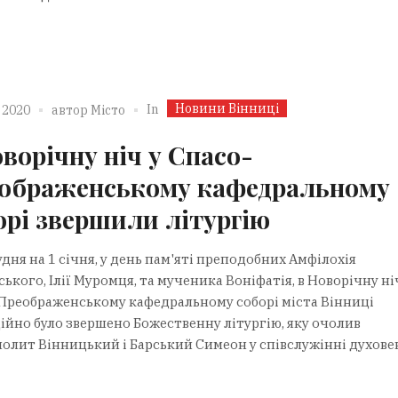
Новини Вінниці
In
 2020
автор
Місто
оворічну ніч у Спасо-
ображенському кафедральному
орі звершили літургію
удня на 1 січня, у день пам'яті преподобних Амфілохія
ького, Ілії Муромця, та мученика Воніфатія, в Новорічну ніч
Преображенському кафедральному соборі міста Вінниці
ійно було звершено Божественну літургію, яку очолив
олит Вінницький і Барський Симеон у співслужінні духове