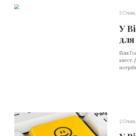
3 Січня,
У В
для
Біля Го
квест.
потріб
2 Січня,