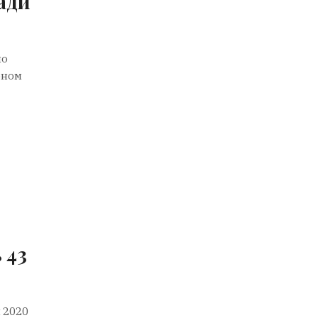
ади
по
оном
 43
 2020