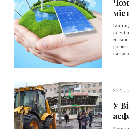
Чом
міс
Вінниця
поспіл
мегапо
розвито
на «роз
31 Груд
У В
асф
Муніци