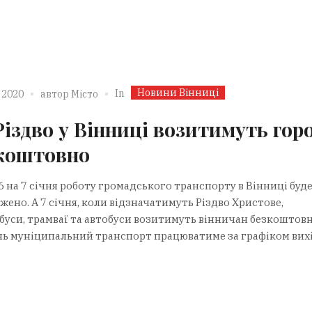
Новини Вінниці
In
 2020
автор
Місто
Різдво у Вінниці возитимуть гор
коштовно
 6 на 7 січня роботу громадського транспорту в Вінниці буд
ено. А 7 січня, коли відзначатимуть Різдво Христове,
буси, трамваї та автобуси возитимуть вінничан безкоштовн
нь муніципальний транспорт працюватиме за графіком вих