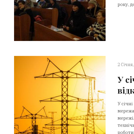
року, д
2 Січня,
У с
від
У січн
мережах
мережі
техніч
роботи 