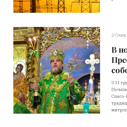
2 Січня,
В н
Пре
соб
З 31 гр
Почаївс
Спасо-
традиц
митроп