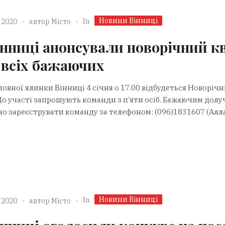
Новини Вінниці
In
 2020
автор
Місто
інниці анонсували новорічний к
 всіх бажаючих
ловної ялинки Вінниці 4 січня о 17.00 відбудеться Новоріч
 До участі запрошують команди з п’яти осіб. Бажаючим дол
но зареєструвати команду за телефоном: (096)1831607 (Алла
Новини Вінниці
In
 2020
автор
Місто