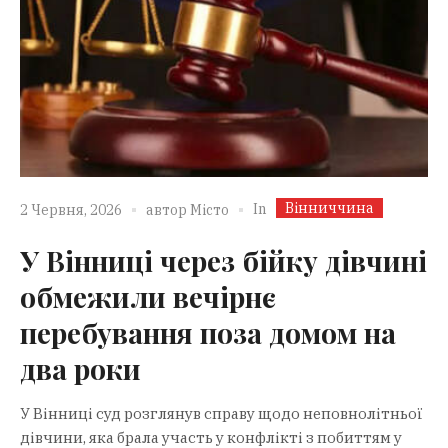
Вінниччина
In
2 Червня, 2026
автор
Місто
У Вінниці через бійку дівчині
обмежили вечірнє
перебування поза домом на
два роки
У Вінниці суд розглянув справу щодо неповнолітньої
дівчини, яка брала участь у конфлікті з побиттям у