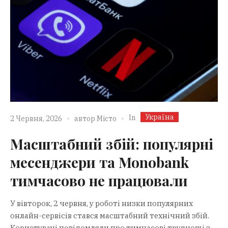
Україна
In
2 Червня, 2026
автор
Місто
Масштабний збій: популярні
месенджери та Monobank
тимчасово не працювали
У вівторок, 2 червня, у роботі низки популярних
онлайн-сервісів стався масштабний технічний збій.
Користувачі повідомляли про тимчасові труднощі з