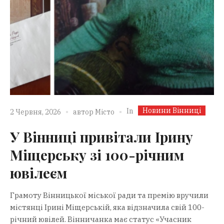
Новини Вінниці
In
2 Червня, 2026
автор
Місто
У Вінниці привітали Ірину
Міщерську зі 100-річним
ювілеєм
Грамоту Вінницької міської ради та премію вручили
містянці Ірині Міщерській, яка відзначила свій 100-
річний ювілей. Вінничанка має статус «Учасник