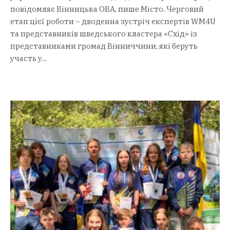
повідомляє Вінницька ОВА, пише Місто. Черговий
етап цієї роботи – дводенна зустріч експертів WM4U
та представників шведського кластера «Схід» із
представниками громад Вінниччини, які беруть
участь у...