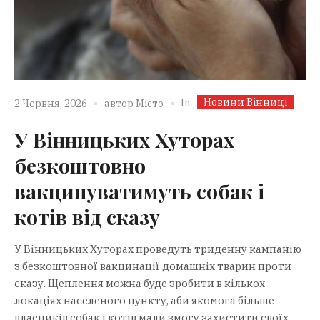
Новини Вінниці
In
2 Червня, 2026
автор
Місто
У Вінницьких Хуторах
безкоштовно
вакцинуватимуть собак і
котів від сказу
У Вінницьких Хуторах проведуть триденну кампанію
з безкоштовної вакцинації домашніх тварин проти
сказу. Щеплення можна буде зробити в кількох
локаціях населеного пункту, аби якомога більше
власників собак і котів мали змогу захистити своїх