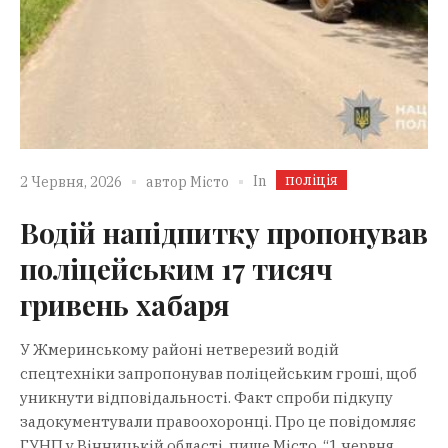
поліція
In
2 Червня, 2026
автор
Місто
Водій напідпитку пропонував
поліцейським 17 тисяч
гривень хабаря
У Жмеринському районі нетверезий водій
спецтехніки запропонував поліцейським гроші, щоб
уникнути відповідальності. Факт спроби підкупу
задокументували правоохоронці. Про це повідомляє
ГУНП у Вінницькій області, пише Місто. “1 червня