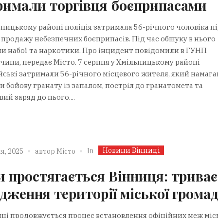
римали торгівця боєприпасами
ьницькому районі поліція затримала 56-річного чоловіка пі
 продажу небезпечних боєприпасів. Під час обшуку в нього
и набої та наркотики. Про інцидент повідомили в ГУНП
чини, передає Місто. 7 серпня у Хмільницькому районі
йські затримали 56-річного місцевого жителя, який намага
 бойову гранату із запалом, постріл до гранатомета та
ий заряд до нього....
Новини Вінниці
In
я, 2025
автор
Місто
и простягається Вінниця: триває
одження території міської грома
иці продовжується процес встановлення офіційних меж міс