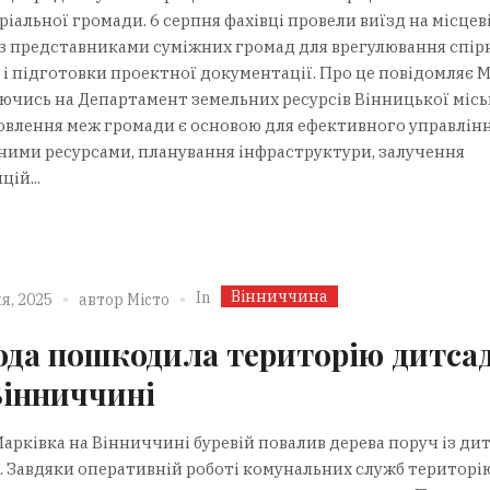
іальної громади. 6 серпня фахівці провели виїзд на місцев
із представниками суміжних громад для врегулювання спір
 і підготовки проектної документації. Про це повідомляє М
ючись на Департамент земельних ресурсів Вінницької місь
овлення меж громади є основою для ефективного управлін
ними ресурсами, планування інфраструктури, залучення
цій...
Вінниччина
In
я, 2025
автор
Місто
ода пошкодила територію дитса
Вінниччині
Марківка на Вінниччині буревій повалив дерева поруч із д
. Завдяки оперативній роботі комунальних служб територі