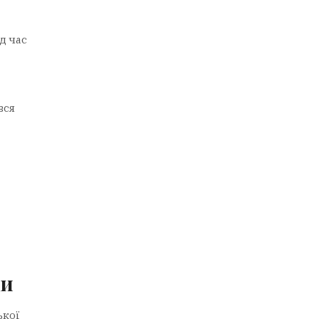
д час
вся
ди
ької