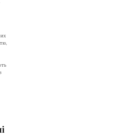
вих
тю,
ють
з
і