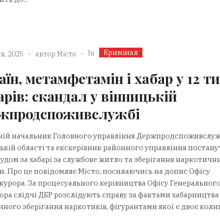
Кримінал
In
я, 2025
автор
Місто
аїн, метамфетамін і хабар у 12 т
арів: скандал у вінницькій
жпродспоживслужбі
ій начальник Головного управління Держпродспоживслуж
ькій області та екскерівник районного управління постану
судом за хабарі за службове житло та зберігання наркотичн
н. Про це повідомляє Місто, посилаючись на допис Офісу
курора. За процесуального керівництва Офісу Генеральног
ора слідчі ДБР розслідують справу за фактами хабарництва
ного зберігання наркотиків, фігурантами якої є двоє колиш