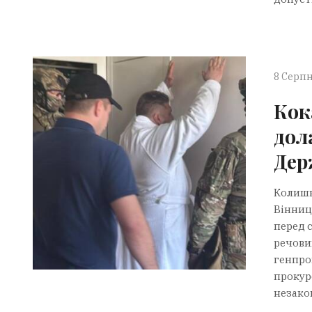
8 Серпн
Кок
дол
Дер
Колишн
Вінниц
перед 
речови
генпро
прокур
незакон