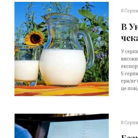
8 Серпн
В У
чек
У серпн
високи
експор
5 серп
грн/кг 
це пові
8 Серпн
Без