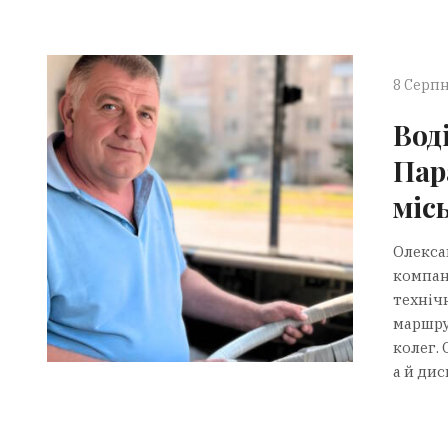
8 Серпн
Вод
Пар
міс
Олекса
компан
техніч
маршру
колег. 
а й дис