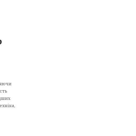
р
ряючи
сть
одших
ехніка,