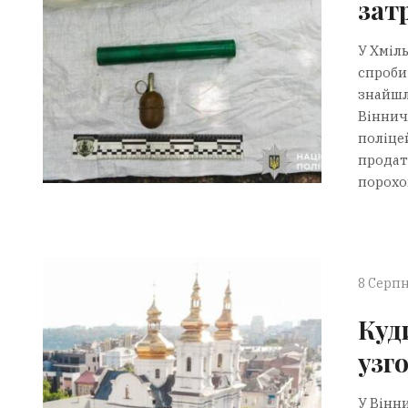
зат
У Хміл
спроби
знайшл
Віннич
поліце
продати
порохов
8 Серпн
Куд
узг
У Вінн