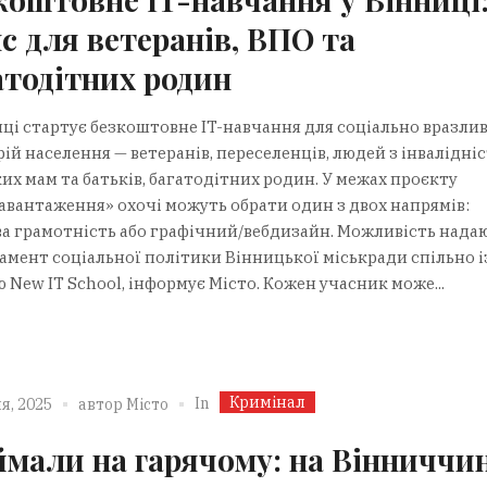
с для ветеранів, ВПО та
атодітних родин
иці стартує безкоштовне IT-навчання для соціально вразли
ій населення — ветеранів, переселенців, людей з інвалідніс
их мам та батьків, багатодітних родин. У межах проєкту
авантаження» охочі можуть обрати один з двох напрямів:
а грамотність або графічний/вебдизайн. Можливість нада
амент соціальної політики Вінницької міськради спільно і
New IT School, інформує Місто. Кожен учасник може...
Кримінал
In
я, 2025
автор
Місто
ймали на гарячому: на Вінниччин