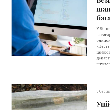
шан
баг
У Вінн
категор
одинок
«Перез
цифров
департ
школою 
8 Серпн
Упі