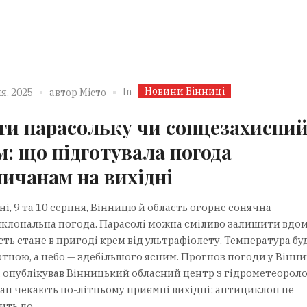
Новини Вінниці
In
я, 2025
автор
Місто
ти парасольку чи сонцезахисни
м: що підготувала погода
ничанам на вихідні
ні, 9 та 10 серпня, Вінницю й область огорне сонячна
клональна погода. Парасолі можна сміливо залишити вдом
ть стане в пригоді крем від ультрафіолету. Температура бу
тною, а небо — здебільшого ясним. Прогноз погоди у Вінни
і опублікував Вінницький обласний центр з гідрометеоролог
ан чекають по-літньому приємні вихідні: антициклон не
ть до...