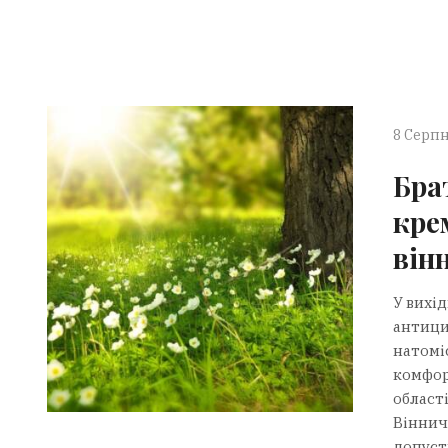
8 Серпн
Бра
кре
він
У вихід
антици
натоміс
комфор
област
Віннич
допусти