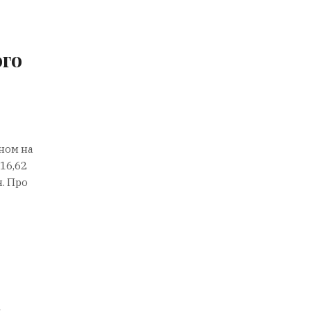
ого
ном на
16,62
я. Про
: