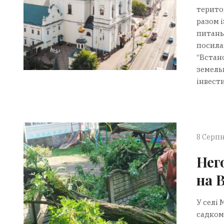
територ
разом 
питань
посила
“Встан
земель
інвести
8 Серпн
Нег
на 
У селі 
садком