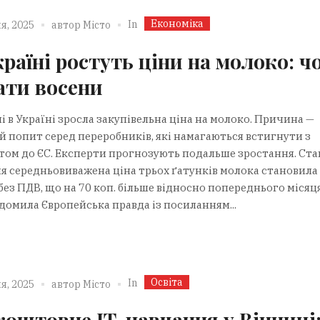
Економіка
In
я, 2025
автор
Місто
країні ростуть ціни на молоко: ч
ати восени
і в Україні зросла закупівельна ціна на молоко. Причина —
й попит серед переробників, які намагаються встигнути з
том до ЄС. Експерти прогнозують подальше зростання. Ста
ня середньовиважена ціна трьох ґатунків молока становила 
без ПДВ, що на 70 коп. більше відносно попереднього місяц
домила Європейська правда із посиланням...
Освіта
In
я, 2025
автор
Місто
коштовне IT-навчання у Вінниці