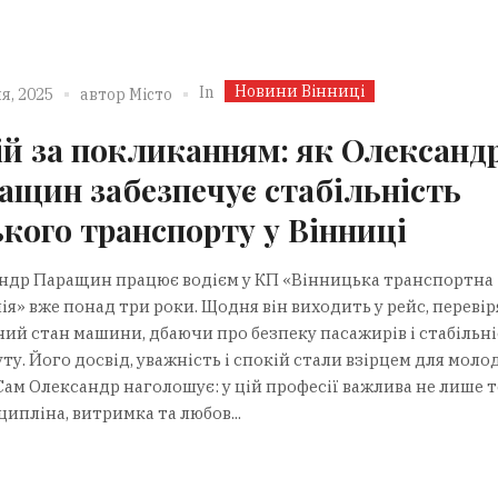
Новини Вінниці
In
я, 2025
автор
Місто
ій за покликанням: як Олександ
ащин забезпечує стабільність
ького транспорту у Вінниці
ндр Паращин працює водієм у КП «Вінницька транспортна
ія» вже понад три роки. Щодня він виходить у рейс, переві
ний стан машини, дбаючи про безпеку пасажирів і стабільні
ту. Його досвід, уважність і спокій стали взірцем для мол
Сам Олександр наголошує: у цій професії важлива не лише т
ципліна, витримка та любов...