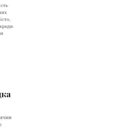
ість
них
істо,
кради.
ня
дка
итячим
ю