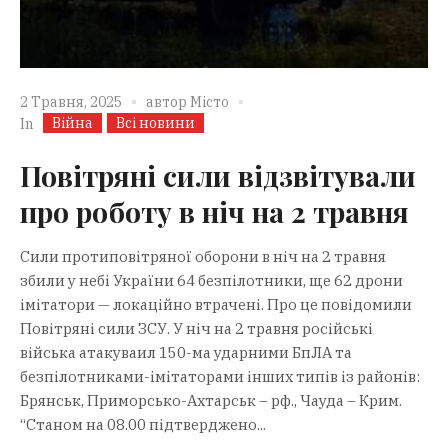
2 Травня, 2025
автор
Місто
Війна
Всі новини
In
Повітряні сили відзвітували
про роботу в ніч на 2 травня
Сили протиповітряної оборони в ніч на 2 травня
збили у небі України 64 безпілотники, ще 62 дрони
імітатори — локаційно втрачені. Про це повідомили
Повітряні сили ЗСУ. У ніч на 2 травня російські
війська атакуваил 150-ма ударними БпЛА та
безпілотниками-імітаторами інших типів із районів:
Брянськ, Приморсько-Ахтарськ – рф., Чауда – Крим.
“Станом на 08.00 підтверджено...