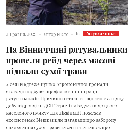
Рятувальники
In
2 Травня, 2025
автор
Місто
На Вінниччині рятувальники
провели рейд через масові
підпали сухої трави
У селі Медвеже Вушко Агрономічної громади
сьогодні відбувся профілактичний рейд
рятувальників. Причиною стало те, що лише за одну
добу підрозділи ДСНС тричі виїжджали до цього
населеного пункту для ліквідації пожеж в
екосистемах. Мешканцям нагадали про заборону
спалювання сухої трави та сміття, а також про