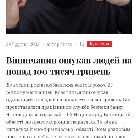
Культура
In
29 Грудня, 2023
автор
Місто
Вінничанин ошукав людей на
понад 100 тисяч гривень
До восьми років позбавлення волі загрожує 23-
річному мешканцеві Козятина, який ошукав
одинадцятьох людей на понад сто тисяч гривень. Він
представлявся працівником служби безпеки банку.
Як повідомляють на сайті ГУ Нацполіції у Вінницькій
області, до правоохоронців звернулася 35-річна
жителька Івано-Франківської області. Вона розповіла
про те, що до неї зателефонував невідомий чоловік,