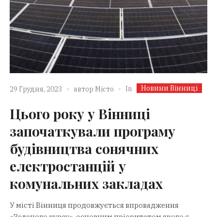
Новини Вінниці
In
29 Грудня, 2023
автор
Місто
Цього року у Вінниці
започаткували програму
будівництва сонячних
електростанцій у
комунальних закладах
У місті Вінниця продовжується впровадження
«Зеленого курсу», основним пріоритетом якого є