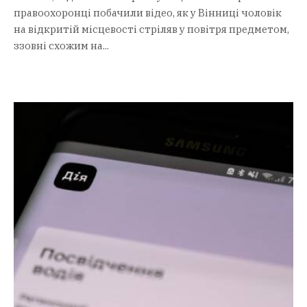
правоохоронці побачили відео, як у Вінниці чоловік
на відкритій місцевості стріляв у повітря предметом,
ззовні схожим на...