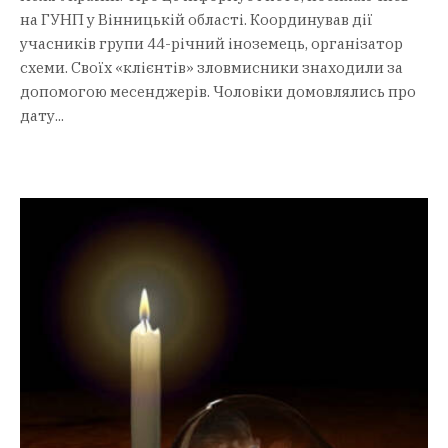
на ГУНП у Вінницькій області. Координував дії
учасників групи 44-річний іноземець, організатор
схеми. Своїх «клієнтів» зловмисники знаходили за
допомогою месенджерів. Чоловіки домовлялись про
дату...