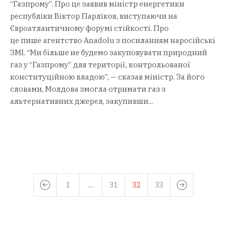
“Газпрому”. Про це заявив міністр енергетики
республіки Віктор Парліков, виступаючи на
Євроатлантичному форумі стійкості. Про
це пише агентство Anadolu з посиланням наросійські
ЗМІ. “Ми більше не будемо закуповувати природний
газ у “Газпрому” для території, контрольованої
конституційною владою”, — сказав міністр. За його
словами, Молдова змогла отримати газ з
альтернативних джерел, закупивши...
1
…
31
32
33