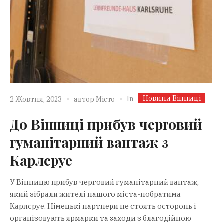
Новини Вінниці
In
2 Жовтня, 2023
автор
Місто
До Вінниці прибув черговий
гуманітарний вантаж з
Карлсруе
У Вінницю прибув черговий гуманітарний вантаж,
який зібрали жителі нашого міста-побратима
Карлсруе. Німецькі партнери не стоять осторонь і
організовують ярмарки та заходи з благодійною