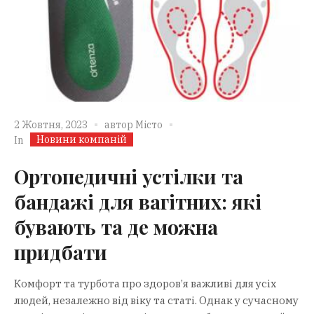
2 Жовтня, 2023
автор
Місто
Новини компаній
In
Ортопедичні устілки та
бандажі для вагітних: які
бувають та де можна
придбати
Комфорт та турбота про здоров’я важливі для усіх
людей, незалежно від віку та статі. Однак у сучасному