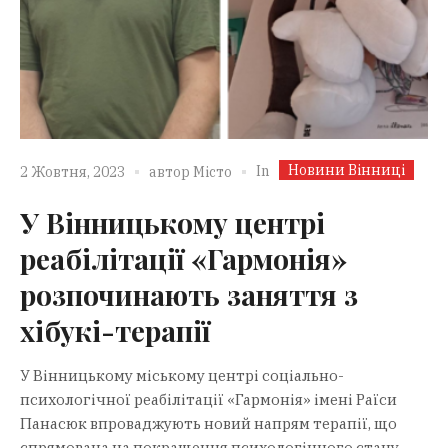
Новини Вінниці
In
2 Жовтня, 2023
автор
Місто
У Вінницькому центрі
реабілітації «Гармонія»
розпочинають заняття з
хібукі-терапії
У Вінницькому міському центрі соціально-
психологічної реабілітації «Гармонія» імені Раїси
Панасюк впроваджують новий напрям терапії, що
спрямована на покращення психологічного стану