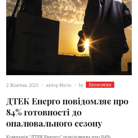
Економіка
In
2 Жовтня, 2023
автор
Місто
ДТЕК Енерго повідомляє про
84% готовності до
опалювального сезону
Компанія “ДТЕК Енерго” повідомила про 84%