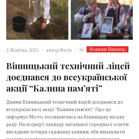
Новини Вінниці
In
2 Жовтня, 2023
автор
Місто
Вінницький технічний ліцей
доєднався до всеукраїнської
акції “Калина памʼяті”
Днями Вінницький технічний ліцей доєднався до
всеукраїнської акції “Калина пам’яті”. Про це
інформує Місто, посилаючись на Вінницьку міську
раду. На подвір’ї закладу загальної середньої освіти
висадили чотири саджанці калини, аби вшанувати