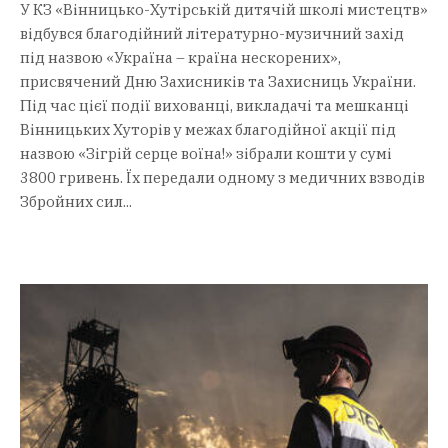
У КЗ «Вінницько-Хутірській дитячій школі мистецтв»
відбувся благодійний літературно-музичний захід
під назвою «Україна – країна нескорених»,
присвячений Дню Захисників та Захисниць України.
Під час цієї події вихованці, викладачі та мешканці
Вінницьких Хуторів у межах благодійної акції під
назвою «Зігрій серце воїна!» зібрали кошти у сумі
3800 гривень. Їх передали одному з медичних взводів
Збройних сил...