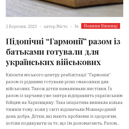
Новини Вінниці
In
2 Березня, 2023
автор
Місто
Підопічні “Гармонії” разом із
батьками готували для
українських військових
Клієнти міського центру реабілітації “Гармонія”
разом із рідними готували різні смаколики для
військових. Також дітки намалювали листівки. Їх
разом із харчами уже завтра відправлять українським
бійцям на Харківщину. Така ініціатива виникла кілька
тижнів тому, коли у світі відзначали Міжнародний
день добра. Дітки, які мають проблеми зі здоров’ям,
хотіли подякувати за те, що їм допомагають. Разом...