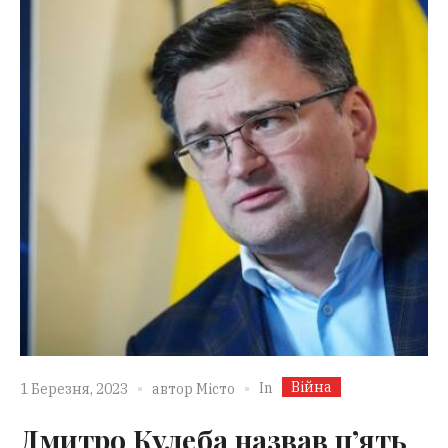
Війна
In
1 Березня, 2023
автор
Місто
Дмитро Кулеба назвав п’ять