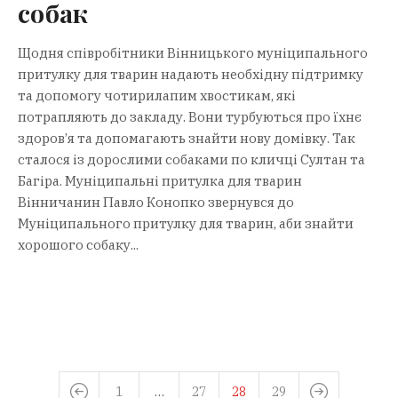
собак
Щодня співробітники Вінницького муніципального
притулку для тварин надають необхідну підтримку
та допомогу чотирилапим хвостикам, які
потрапляють до закладу. Вони турбуються про їхнє
здоров’я та допомагають знайти нову домівку. Так
сталося із дорослими собаками по кличці Султан та
Багіра. Муніципальні притулка для тварин
Вінничанин Павло Конопко звернувся до
Муніципального притулку для тварин, аби знайти
хорошого собаку...
1
…
27
28
29