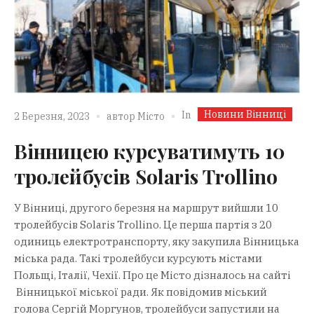
Новини Вінниці
In
2 Березня, 2023
автор
Місто
Вінницею курсуватимуть 10
тролейбусів Solaris Trollino
У Вінниці, другого березня на маршрут вийшли 10
тролейбусів Solaris Trollino. Це перша партія з 20
одиниць електротранспорту, яку закупила Вінницька
міська рада. Такі тролейбуси курсують містами
Польщі, Італії, Чехії. Про це Місто дізналось на сайті
Вінницької міської ради. Як повідомив міський
голова Сергій Моргунов, тролейбуси запустили на