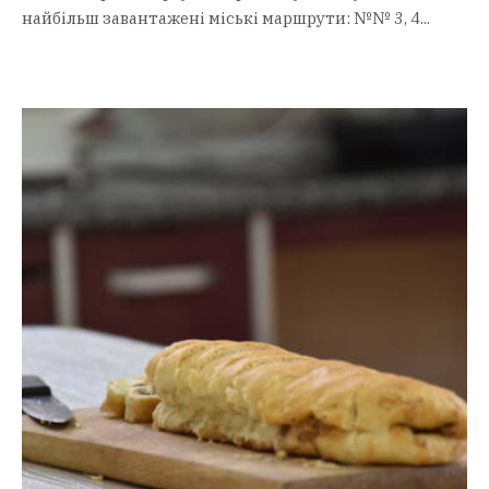
найбільш завантажені міські маршрути: №№ 3, 4...