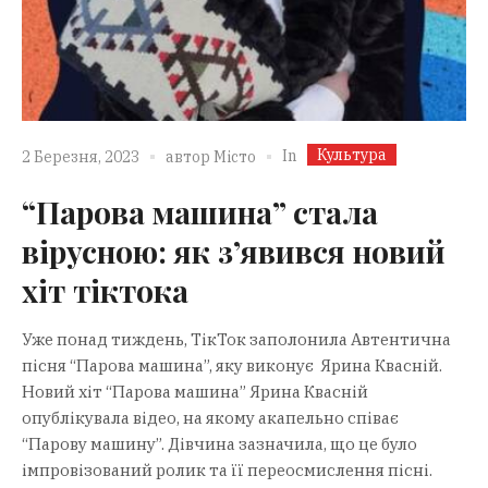
Культура
In
2 Березня, 2023
автор
Місто
“Парова машина” стала
вірусною: як з’явився новий
хіт тіктока
Уже понад тиждень, ТікТок заполонила Автентична
пісня “Парова машина”, яку виконує Ярина Квасній.
Новий хіт “Парова машина” Ярина Квасній
опублікувала відео, на якому акапельно співає
“Парову машину”. Дівчина зазначила, що це було
імпровізований ролик та її переосмислення пісні.