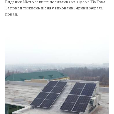
Видання Місто залише посилання на відео з ТікТока.
За понад тиждень пісня у виконанні Ярини зібрала
понад...