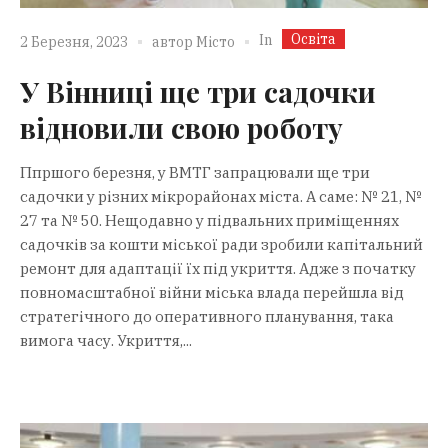
Освіта
In
2 Березня, 2023
автор
Місто
У Вінниці ще три садочки
відновили свою роботу
Ппршого березня, у ВМТГ запрацювали ще три
садочки у різних мікрорайонах міста. А саме: № 21, №
27 та № 50. Нещодавно у підвальних приміщеннях
садочків за кошти міської ради зробили капітальний
ремонт для адаптації їх під укриття. Адже з початку
повномасштабної війни міська влада перейшла від
стратегічного до оперативного планування, така
вимога часу. Укриття,...