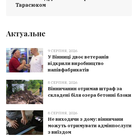
Тарасюком
Актуальне
9 СЕРПНЯ, 2026
У Вінниці двоє ветеранів
відкрили виробництво
напівфабрикатів
8 СЕРПНЯ, 2026
Вінничанин отримав штраф за
складені біля озера бетонні блоки
8 СЕРПНЯ, 2026
Не виходячи з дому: вінничани
можуть отримувати адмінпослуги
з виїздом