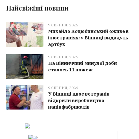
Найсвіжіші новини
9 СЕРПНЯ, 2026
Михайло Коцюбинський оживе в
ілюстраціях: у Вінниці видадуть
артбук
9 СЕРПНЯ, 2026
На Вінниччині минулої доби
сталось 11 пожеж
9 СЕРПНЯ, 2026
У Вінниці двоє ветеранів
відкрили виробництво
напівфабрикатів