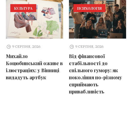
КУЛЬТУРА
ПСИХОЛОГІЯ
9 СЕРПНЯ, 2026
9 СЕРПНЯ, 2026
Михайло
Від фінансової
Коцюбинський оживе в
стабільності до
ілюстраціях: у Вінниці
спільного гумору: як
видадуть артбук
покоління по-різному
сприймають
привабливість