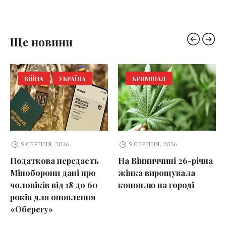
Ще новини
ВІЙНА
УКРАЇНА
КРИМІНАЛ
9 СЕРПНЯ, 2026
9 СЕРПНЯ, 2026
Податкова передасть
На Вінниччині 26-річна
Міноборони дані про
жінка вирощувала
чоловіків від 18 до 60
коноплю на городі
років для оновлення
«Оберегу»