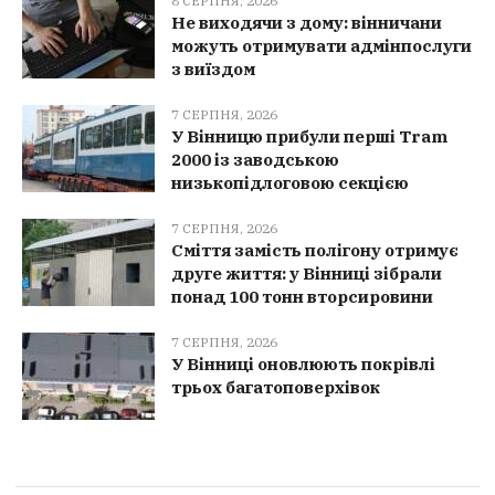
8 СЕРПНЯ, 2026
Не виходячи з дому: вінничани
можуть отримувати адмінпослуги
з виїздом
7 СЕРПНЯ, 2026
У Вінницю прибули перші Tram
2000 із заводською
низькопідлоговою секцією
7 СЕРПНЯ, 2026
Сміття замість полігону отримує
друге життя: у Вінниці зібрали
понад 100 тонн вторсировини
7 СЕРПНЯ, 2026
У Вінниці оновлюють покрівлі
трьох багатоповерхівок