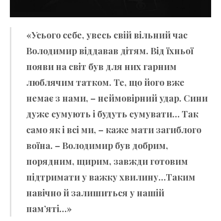
«Усього себе, увесь свій вільний час
Володимир віддавав дітям. Від їхньої
появи на світ був для них гарним
люблячим татком. Те, що його вже
немає з нами, – неймовірний удар. Сини
дуже сумують і будуть сумувати… Так
само як і всі ми, – каже мати загиблого
воїна. – Володимир був добрим,
порядним, щирим, завжди готовим
підтримати у важку хвилину…Таким
навічно й залишиться у нашій
пам’яті…»