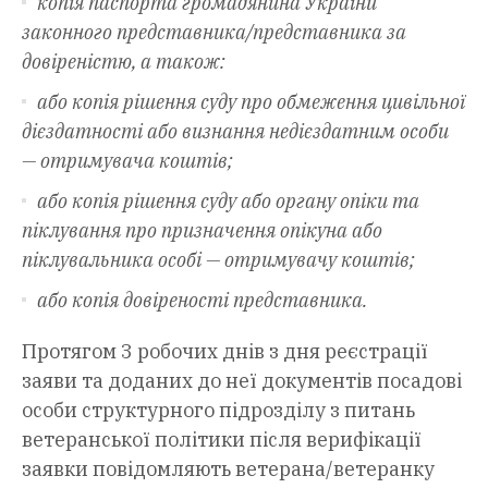
копія паспорта громадянина України
законного представника/представника за
довіреністю, а також:
або копія рішення суду про обмеження цивільної
дієздатності або визнання недієздатним особи
— отримувача коштів;
або копія рішення суду або органу опіки та
піклування про призначення опікуна або
піклувальника особі — отримувачу коштів;
або копія довіреності представника.
Протягом 3 робочих днів з дня реєстрації
заяви та доданих до неї документів посадові
особи структурного підрозділу з питань
ветеранської політики після верифікації
заявки повідомляють ветерана/ветеранку