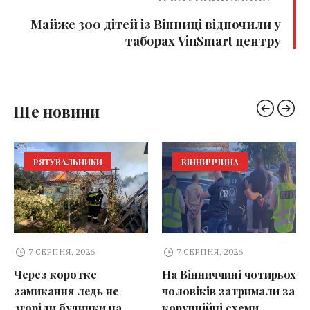
Майже 300 дітей із Вінниці відпочили у
таборах VinSmart центру
Ще новини
РЯТУВАЛЬНИКИ
ВІННИЧЧИНА
7 СЕРПНЯ, 2026
7 СЕРПНЯ, 2026
Через коротке
На Вінниччині чотирьох
замикання ледь не
чоловіків затримали за
згоріли будинки на
корупційні схеми