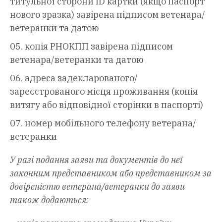
титульної сторони ID картки (якщо паспорт
нового зразка) завірена підписом ветенара/
ветеранки та датою
копія РНОКПП завірена підписом
ветенара/ветеранки та датою
адреса задекларованого/
зареєстрованого місця проживання (копія
витягу або відповідної сторінки в паспорті)
номер мобільного телефону ветерана/
ветеранки
У разі подання заяви та документів до неї
законним представником або представником за
довіреністю ветерана/ветеранки до заяви
також додаються: