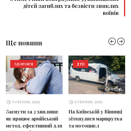
дітей загиблих та безвісти зниклих
воїнів
Ще новини
ЗДОРОВ'Я
ДТП
9 СЕРПНЯ, 2026
8 СЕРПНЯ, 2026
Заснути за 2 хвилини:
На Київській у Вінниці
як працює армійський
зіткнулися маршрутка
метод, ефективний для
та мотоцикл