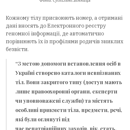
Фото: Суспільне.Вінниця
Кожному тілу присвоюють номер, а отримані
дані вносять до Електронного реєстру
геномної інформації, де автоматично
порівнюють їх із профілями родичів зниклих
безвісти.
“З метою допомоги встановлення осіб в
Україні створено каталоги невпізнаних
тіл. Вони закритого типу (доступ мають
лише правоохоронні органи, експерти
чи уповноважені служби) та містять
особливі прикмети тіла, предмети, речі,
які були оглянуті під
час репатріаційних заходів, вік, стать,