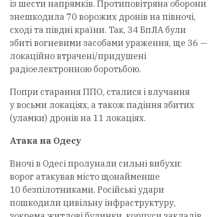
із шести напрямків. Протиповітряна оборони
знешкодила 70 ворожих дронів на півночі,
сході та півдні країни. Так, 34 БпЛА були
збиті вогневими засобами ураження, ще 36 —
локаційно втрачені/придушені
радіоелектронною боротьбою.
Попри старання ППО, сталися і влучання
у восьми локаціях, а також падіння збитих
(уламки) дронів на 11 локаціях.
Атака на Одесу
Вночі в Одесі пролунали сильні вибухи:
ворог атакував місто щонайменше
10 безпілотниками. Російські удари
пошкодили цивільну інфраструктуру,
зокрема житлові будинки, корпуси закладів