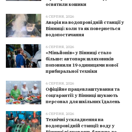
освятили кошики
6 СЕРПНЯ, 2026
Аварія на водопровідній станції у
Вінниці: коли та як повернеться
водопостачання
6 СЕРПНЯ, 2026
«Міньйонів» у Вінниці стало
більше: автопарк шляховиків
поповнили 19 одиницями нової
прибиральної техніки
6 СЕРПНЯ, 2026
Офіційне працевлаштування та
соцгарантії: у Вінниці шукають
персонал для шкільних їдалень
6 СЕРПНЯ, 2026
Технічні ускладнення на
водопровідній станції: воду у
Вінниці відновлять ближче до