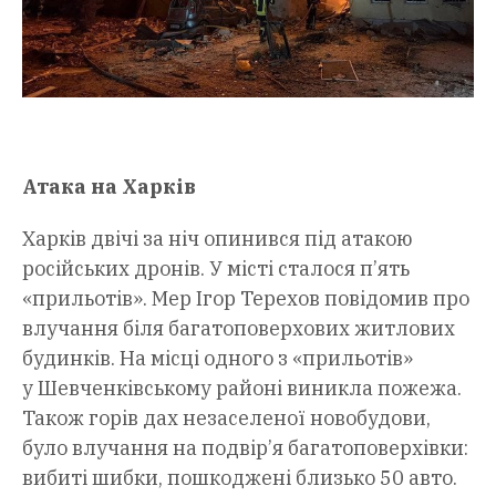
Атака на Харків
Харків двічі за ніч опинився під атакою
російських дронів. У місті сталося п’ять
«прильотів». Мер Ігор Терехов повідомив про
влучання біля багатоповерхових житлових
будинків. На місці одного з «прильотів»
у Шевченківському районі виникла пожежа.
Також горів дах незаселеної новобудови,
було влучання на подвір’я багатоповерхівки:
вибиті шибки, пошкоджені близько 50 авто.