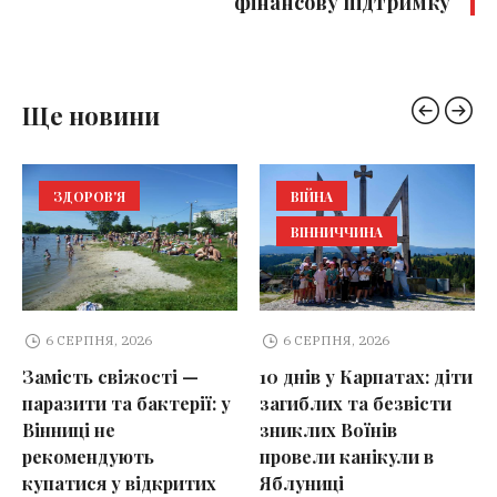
фінансову підтримку
Ще новини
ЗДОРОВ'Я
ВІЙНА
ВІННИЧЧИНА
6 СЕРПНЯ, 2026
6 СЕРПНЯ, 2026
Замість свіжості —
10 днів у Карпатах: діти
паразити та бактерії: у
загиблих та безвісти
Вінниці не
зниклих Воїнів
рекомендують
провели канікули в
купатися у відкритих
Яблуниці