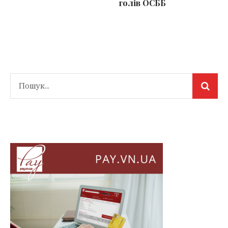
голів ОСББ