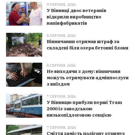
9 СЕРПНЯ, 2026
У Вінниці двоє ветеранів
відкрили виробництво
напівфабрикатів
8 СЕРПНЯ, 2026
Вінничанин отримав штраф за
складені біля озера бетонні блоки
8 СЕРПНЯ, 2026
Не виходячи з дому: вінничани
можуть отримувати адмінпослуги
з виїздом
7 СЕРПНЯ, 2026
У Вінницю прибули перші Tram
2000 із заводською
низькопідлоговою секцією
7 СЕРПНЯ, 2026
Сміття замість полігону отримує