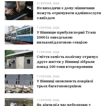
8 СЕРПНЯ, 2026
Не виходячи з дому: вінничани
можуть отримувати адмінпослуги
з виїздом
7 СЕРПНЯ, 2026
У Вінницю прибули перші Tram
2000 із заводською
низькопідлоговою секцією
7 СЕРПНЯ, 2026
Сміття замість полігону отримує
друге життя: у Вінниці зібрали
понад 100 тонн вторсировини
7 СЕРПНЯ, 2026
У Вінниці оновлюють покрівлі
трьох багатоповерхівок
7 СЕРПНЯ, 2026
Як діяти під час небезпеки: у