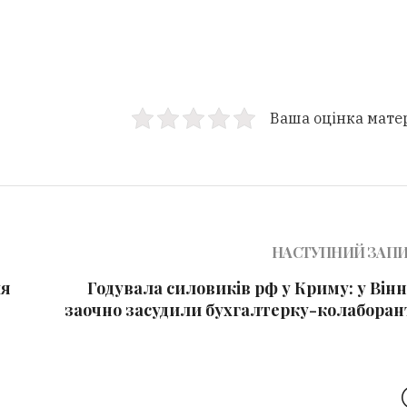
Ваша оцінка мате
НАСТУПНИЙ ЗАП
ля
Годувала силовиків рф у Криму: у Він
заочно засудили бухгалтерку-колаборан