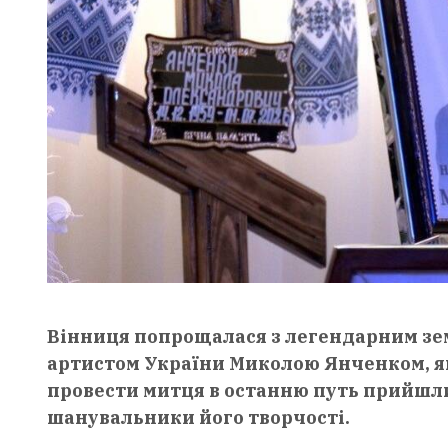
Вінниця попрощалася з легендарним зе
артистом України Миколою Янченком, яки
провести митця в останню путь прийшли с
шанувальники його творчості.