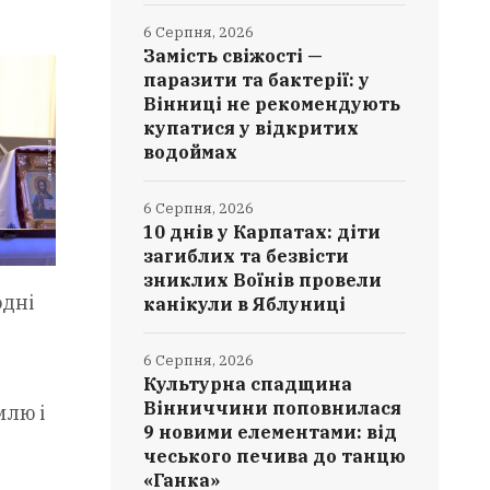
6 Серпня, 2026
Замість свіжості —
паразити та бактерії: у
Вінниці не рекомендують
купатися у відкритих
водоймах
6 Серпня, 2026
10 днів у Карпатах: діти
загиблих та безвісти
зниклих Воїнів провели
одні
канікули в Яблуниці
6 Серпня, 2026
Культурна спадщина
Вінниччини поповнилася
млю і
9 новими елементами: від
чеського печива до танцю
«Ганка»