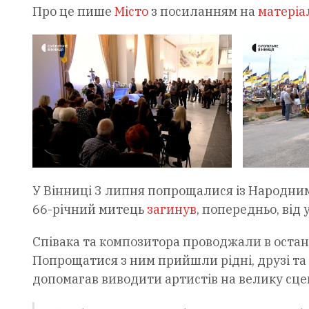
Про це пише
Місто
з посиланням на
матеріал
У Вінниці 3 липня попрощалися із Народни
66-річний митець
загинув
, попередньо, від
Співака та композитора проводжали в останню
Попрощатися з ним прийшли рідні, друзі та
допомагав виводити артистів на велику сцен