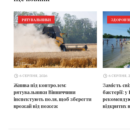
РЯТУВАЛЬНИКИ
ЗДОРОВ'Я
6 СЕРПНЯ, 2026
6 СЕРПНЯ, 
Жнива під контролем:
Замість св
рятувальники Вінниччини
бактерії: у 
інспектують поля, щоб зберегти
рекомендую
врожай від пожеж
відкритих 