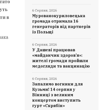
агато
вуть
6 Серпня, 2026
Мурованокуриловецька
ти в
громада отримала 16
генераторів від партнерів
із Польщі
вака
6 Серпня, 2026
У Дашеві працював
«майданчик здоров’я»:
жителі громади пройшли
медогляди та вакцинацію
6 Серпня, 2026
Запалимо вогники для
Кузьми! 14 серпня у
Вінниці з великим
концертом виступить
гурт «Скрябін»