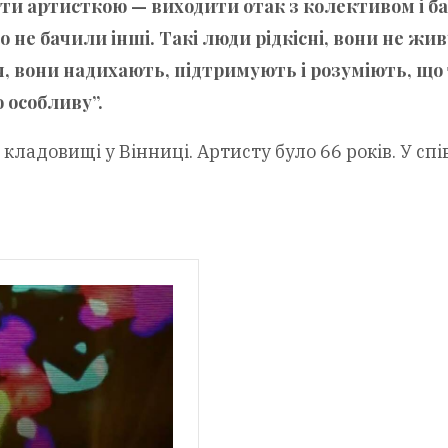
ути артисткою — виходити отак з колективом і б
 що не бачили інші. Такі люди рідкісні, вони не жи
уч, вони надихають, підтримують і розуміють, що 
ю особливу”.
ладовищі у Вінниці. Артисту було 66 років. У спі