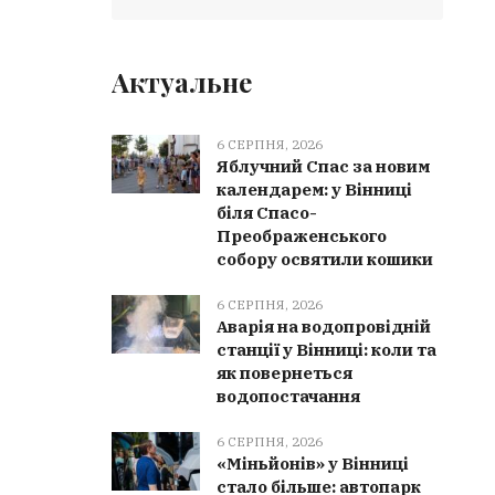
Актуальне
6 СЕРПНЯ, 2026
Яблучний Спас за новим
календарем: у Вінниці
біля Спасо-
Преображенського
собору освятили кошики
6 СЕРПНЯ, 2026
Аварія на водопровідній
станції у Вінниці: коли та
як повернеться
водопостачання
6 СЕРПНЯ, 2026
«Міньйонів» у Вінниці
стало більше: автопарк