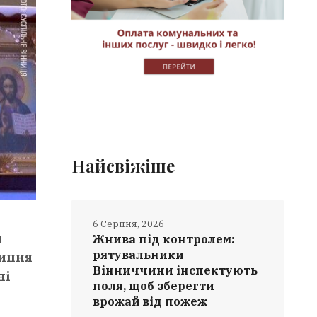
Найсвіжіше
6 Серпня, 2026
м
Жнива під контролем:
рятувальники
липня
Вінниччини інспектують
ні
поля, щоб зберегти
врожай від пожеж