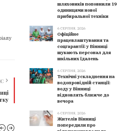
шляховиків поповнили 19
одиницями нової
прибиральної техніки
6 СЕРПНЯ, 2026
Офіційне
ріалу
працевлаштування та
соцгарантії: у Вінниці
шукають персонал для
шкільних їдалень
6 СЕРПНЯ, 2026
Технічні ускладнення на
ИС
водопровідній станції:
воду у Вінниці
ниці
відновлять ближче до
тку
вечора
6 СЕРПНЯ, 2026
Жителів Вінниці
попередили про