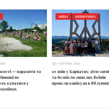
ВІЙНА
ВІННИЧЧИНА
2026
6 СЕРПНЯ, 2026
іжості — паразити та
10 днів у Карпатах: діти заг
Вінниці не
та безвісти зниклих Воїнів
ть купатися у
провели канікули в Яблуниц
водоймах