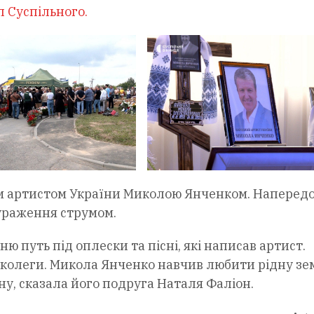
 Суспільного.
м артистом України Миколою Янченком. Наперед
 ураження струмом.
 путь під оплески та пісні, які написав артист.
 колеги. Микола Янченко навчив любити рідну зе
у, сказала його подруга Наталя Фаліон.