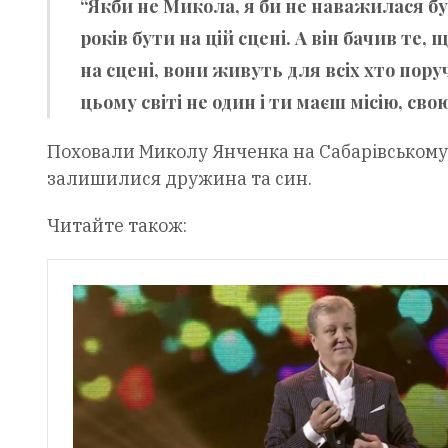
“Якби не Микола, я би не наважилася б
років бути на цій сцені. А він бачив те,
на сцені, вони живуть для всіх хто пор
цьому світі не один і ти маєш місію, сво
Поховали Миколу Янченка на Сабарівському к
залишилися дружина та син.
Читайте також: