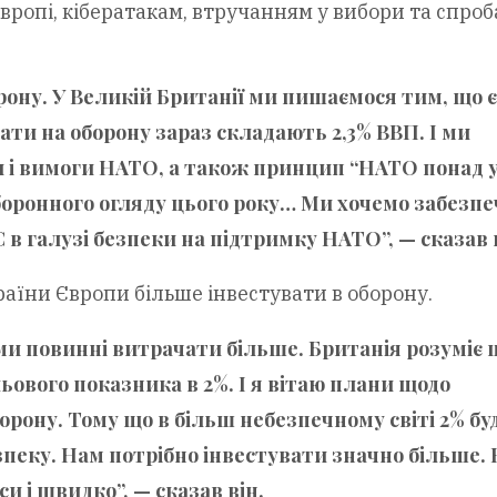
вропі, кібератакам, втручанням у вибори та спро
ону. У Великій Британії ми пишаємося тим, що є
и на оборону зараз складають 2,3% ВВП. І ми
ни і вимоги НАТО, а також принцип “НАТО понад у
оборонного огляду цього року… Ми хочемо забезп
 в галузі безпеки на підтримку НАТО”, — сказав 
аїни Європи більше інвестувати в оборону.
ми повинні витрачати більше. Британія розуміє 
ьового показника в 2%. І я вітаю плани щодо
рону. Тому що в більш небезпечному світі 2% бу
пеку. Нам потрібно інвестувати значно більше.
 і швидко”, — сказав він.