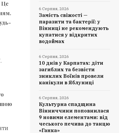
 Це
6 Серпня, 2026
ням.
Замість свіжості —
паразити та бактерії: у
удь-
Вінниці не рекомендують
купатися у відкритих
водоймах
6 Серпня, 2026
.
10 днів у Карпатах: діти
загиблих та безвісти
зниклих Воїнів провели
канікули в Яблуниці
го
6 Серпня, 2026
ашою
Культурна спадщина
Вінниччини поповнилася
9 новими елементами: від
чеського печива до танцю
яти
«Ганка»