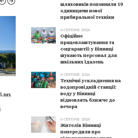
шляховиків поповнили 19
одиницями нової
прибиральної техніки
КУЛЬТУРА
ВІНН
6 СЕРПНЯ, 2026
Офіційне
працевлаштування та
соцгарантії: у Вінниці
шукають персонал для
шкільних їдалень
6 СЕРПНЯ, 2026
Технічні ускладнення на
6 СЕРПНЯ, 2026
6 СЕРПН
водопровідній станції:
воду у Вінниці
иблих
Культурна спадщина Вінниччини
Мурован
відновлять ближче до
поповнилася 9 новими
отримала
вечора
і
елементами: від чеського печива
партнер
до танцю «Ганка»
6 СЕРПНЯ, 2026
Жителів Вінниці
попередили про