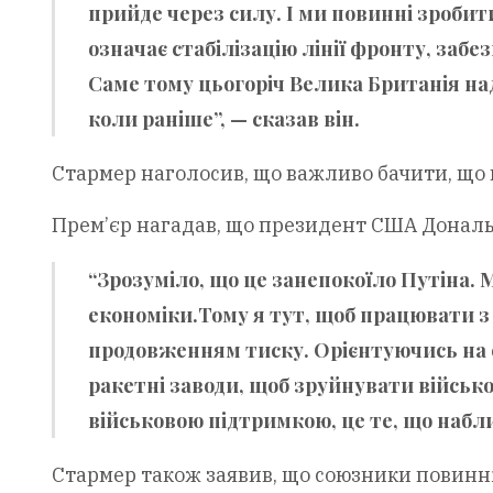
прийде через силу. І ми повинні зроби
означає стабілізацію лінії фронту, за
Саме тому цьогоріч Велика Британія над
коли раніше”, — сказав він.
Стармер наголосив, що важливо бачити, що в
Прем’єр нагадав, що президент США Дональ
“Зрозуміло, що це занепокоїло Путіна. 
економіки.Тому я тут, щоб працювати
продовженням тиску. Орієнтуючись на е
ракетні заводи, щоб зруйнувати військ
військовою підтримкою, це те, що набли
Стармер також заявив, що союзники повинн