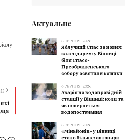
Актуальне
6 СЕРПНЯ, 2026
ріалу
Яблучний Спас за новим
календарем: у Вінниці
біля Спасо-
Преображенського
собору освятили кошики
6 СЕРПНЯ, 2026
ИС
Аварія на водопровідній
станції у Вінниці: коли та
 які
як повернеться
рця
водопостачання
6 СЕРПНЯ, 2026
«Міньйонів» у Вінниці
стало більше: автопарк