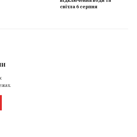
відключення води та
світла 6 серпня
ми
х
ежах.