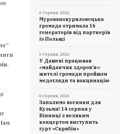
бам
6 Серпня, 2026
Мурованокуриловецька
громада отримала 16
генераторів від партнерів
із Польщі
се”
ечити
6 Серпня, 2026
У Дашеві працював
він.
«майданчик здоров’я»:
жителі громади пройшли
медогляди та вакцинацію
це
6 Серпня, 2026
Запалимо вогники для
Кузьми! 14 серпня у
де
Вінниці з великим
 Нам
концертом виступить
гурт «Скрябін»