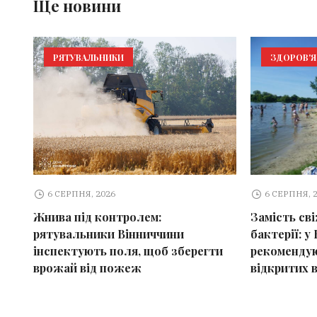
Ще новини
РЯТУВАЛЬНИКИ
ЗДОРОВ'Я
6 СЕРПНЯ, 2026
6 СЕРПНЯ, 
Жнива під контролем:
Замість св
рятувальники Вінниччини
бактерії: у 
інспектують поля, щоб зберегти
рекомендую
врожай від пожеж
відкритих 