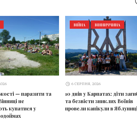
ВІЙНА
ВІННИЧЧИНА
2026
6 СЕРПНЯ, 2026
іжості — паразити та
10 днів у Карпатах: діти заг
Вінниці не
та безвісти зниклих Воїнів
ть купатися у
провели канікули в Яблуниц
водоймах