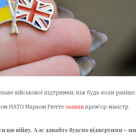
ільше військової підтримки, ніж будь-коли раніше
еком НАТО Марком Рютте
заявив
прем’єр-міністр
ти цю війну. Але давайте будемо відвертими – м