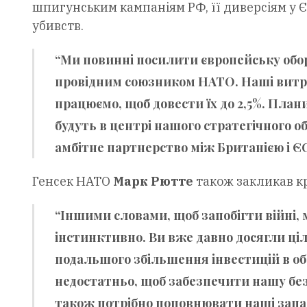
шпигунським кампаніям РФ, її диверсіям у Є
убивств.
“Ми повинні посилити європейську обор
провідним союзником НАТО. Наші витрат
працюємо, щоб довести їх до 2,5%. Пла
будуть в центрі нашого стратегічного 
амбітне партнерство між Британією і ЄС
Генсек НАТО
Марк Рютте
також закликав кр
“Іншими словами, щоб запобігти війні, 
інстинктивно. Ви вже давно досягли ціл
подальшого збільшення інвестицій в обо
недостатньо, щоб забезпечити нашу без
також потрібно поповнювати наші запаси