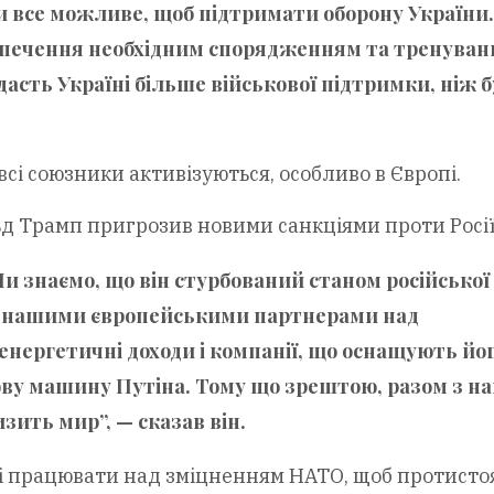
ти все можливе, щоб підтримати оборону України.
безпечення необхідним спорядженням та тренуван
асть Україні більше військової підтримки, ніж б
сі союзники активізуються, особливо в Європі.
д Трамп пригрозив новими санкціями проти Росії
Ми знаємо, що він стурбований станом російської
 з нашими європейськими партнерами над
нергетичні доходи і компанії, що оснащують йо
ову машину Путіна. Тому що зрештою, разом з н
зить мир”, — сказав він.
і працювати над зміцненням НАТО, щоб протисто